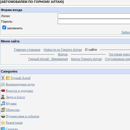
[
АВТОМОБИЛЕМ ПО ГОРНОМУ АЛТАЮ
]
Форма входа
Логин:
Пароль:
запомнить
Забыл
Меню сайта
Главная страница
Новости из Горного Алтая
О сайте
-------------------------
------------------------------
Форум
------------------------------
Гостевая книг
Горный Алтай - Викимапия
Карты Горного Алтая
Спутниковые кар
Categories
Горный Алтай
Компьютерные игры
Красота и здоровье
Люди и блоги
Музыка
Общество
Путешествия и события
Развлечения
Сериалы