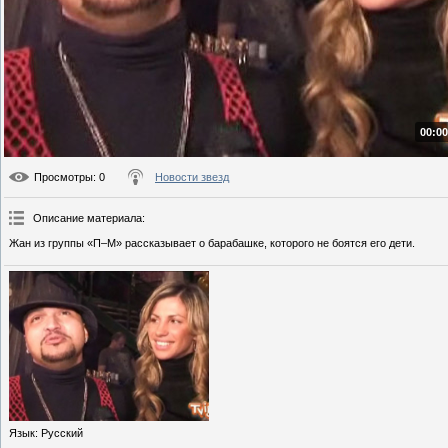
00:00
Просмотры
: 0
Новости звезд
Описание материала
:
Жан из группы «П–М» рассказывает о барабашке, которого не боятся его дети.
Язык
: Русский