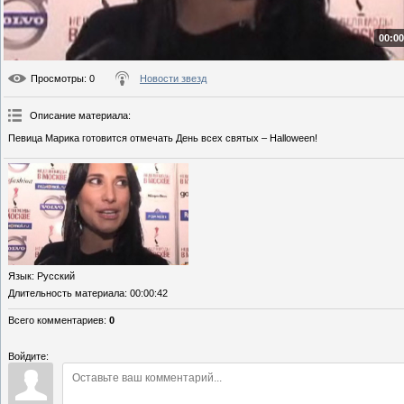
00:00
Просмотры
: 0
Новости звезд
Описание материала
:
Певица Марика готовится отмечать День всех святых – Halloween!
Язык
: Русский
Длительность материала
: 00:00:42
Всего комментариев
:
0
Войдите: