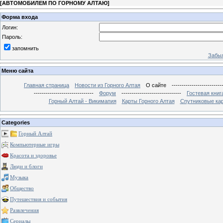
[
АВТОМОБИЛЕМ ПО ГОРНОМУ АЛТАЮ
]
Форма входа
Логин:
Пароль:
запомнить
Забыл
Меню сайта
Главная страница
Новости из Горного Алтая
О сайте
-------------------------
------------------------------
Форум
------------------------------
Гостевая книг
Горный Алтай - Викимапия
Карты Горного Алтая
Спутниковые кар
Categories
Горный Алтай
Компьютерные игры
Красота и здоровье
Люди и блоги
Музыка
Общество
Путешествия и события
Развлечения
Сериалы