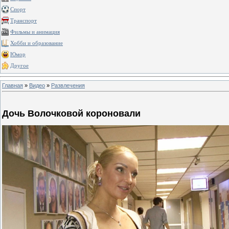
Спорт
Транспорт
Фильмы и анимация
Хобби и образование
Юмор
Другое
Главная
»
Видео
»
Развлечения
Дочь Волочковой короновали