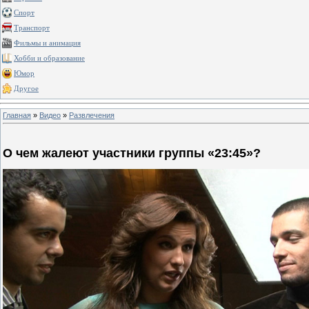
Спорт
Транспорт
Фильмы и анимация
Хобби и образование
Юмор
Другое
Главная
»
Видео
»
Развлечения
О чем жалеют участники группы «23:45»?