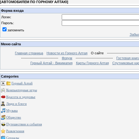
[
АВТОМОБИЛЕМ ПО ГОРНОМУ АЛТАЮ
]
Форма входа
Логин:
Пароль:
запомнить
Забыл
Меню сайта
Главная страница
Новости из Горного Алтая
О сайте
-------------------------
------------------------------
Форум
------------------------------
Гостевая книг
Горный Алтай - Викимапия
Карты Горного Алтая
Спутниковые кар
Categories
Горный Алтай
Компьютерные игры
Красота и здоровье
Люди и блоги
Музыка
Общество
Путешествия и события
Развлечения
Сериалы