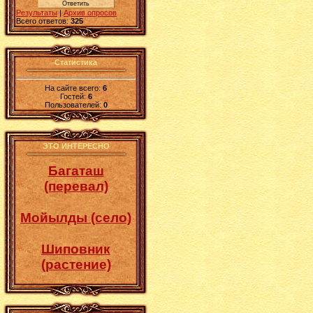
Результаты
|
Архив опросов
Всего ответов:
325
Статистика
На сайте всего:
6
Гостей:
6
Пользователей:
0
ЭТО ИНТЕРЕСНО
Багаташ
(перевал)
Мойылды (село)
Шиповник
(растение)