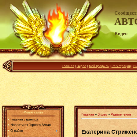
Сообщест
АВТ
Видео
Главная
|
Видео
|
Мой профиль
|
Регистрация
|
Вы
Меню сайта
Главная
»
Видео
»
Развлечения
Главная страница
Новости из Горного Алтая
Екатерина Стрижено
О сайте
------------------------------