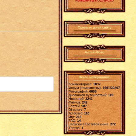
ИЗМЕНИТЬ ПОДПИСКУ
Сколько дней сайту
Алтай-Фото
Всего материалов:
Комментариев:
1892
Форум (темы/посты):
1661/20207
Фотографий:
6655
Дневников путешествий:
119
Новостей:
3241
Файлов:
242
Статей:
987
Directory:
7
Ad-board:
110
Игр:
213
FAQ:
14
Записей в Гостевой книге:
272
Tестов:
1