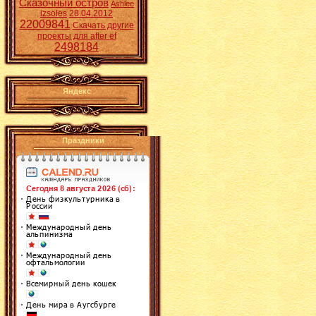
Сказочный остров
Ashlee
izsoles
28.04.2012
22009841
Скачать другие
проекты для after ef
2498184
Яндекс
Праздники