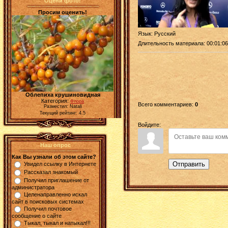
Оцени фото!
Просим оценить!
Язык
: Русский
Длительность материала
: 00:01:06
Облепиха крушиновидная
Категория:
Флора
Всего комментариев
:
0
Разместил: Natali
Текущий рейтинг: 4.5
Войдите:
Наш опрос
Как Вы узнали об этом сайте?
Отправить
Увидел ссылку в Интернете
Рассказал знакомый
Получил приглашение от
администратора
Целенаправленно искал
сайт в поисковых системах
Получил почтовое
сообщение о сайте
Тыкал, тыкал и натыкал!!!