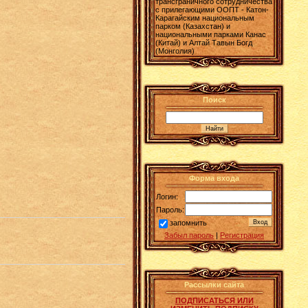
трансграничного сотрудничества
с прилегающими ООПТ - Катон-
Карагайским национальным
парком (Казахстан) и
национальными парками Канас
(Китай) и Алтай Тавын Богд
(Монголия)
Поиск
Форма входа
Логин:
Пароль:
запомнить
Забыл пароль
|
Регистрация
Рассылки сайта
ПОДПИСАТЬСЯ ИЛИ