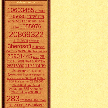
Облако тегов
10603485
207813
105635
20789725
20795511
12.5.01300
12/06.
1055976
12.5гб
20869322
11719601
2575030
3herosoft
Killzone
2590177
39937569
Запольская
25901445
28.
Aucē
280 Hz
20817694
10604352
11717499
28316090
3x
19138497
Николя
Дювошель
Вкусные рецепты
2401104
нашей семьи
ABBYY
22129065
PDF Transformer
26233463
24225394
389
25832086
Annapolis
2006 online
20084057
283
38901578
23240676
2008.
Fairy Island /
3:0