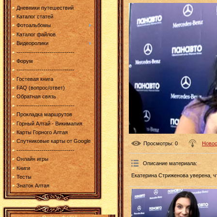
Дневники путешествий
Каталог статей
Фотоальбомы
Каталог файлов
Видеоролики
------------------------------
Форум
------------------------------
Гостевая книга
FAQ (вопрос/ответ)
Обратная связь
------------------------------
Прокладка маршрутов
Горный Алтай - Викимапия
Карты Горного Алтая
Спутниковые карты от Google
Просмотры
: 0
Новос
------------------------------
Онлайн игры
Описание материала
:
Книги
Екатерина Стриженова уверена, 
Тесты
Знаток Алтая