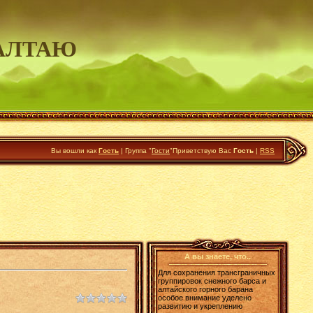
АЛТАЮ
Вы вошли как
Гость
|
Группа
"
Гости
"
Приветствую Вас
Гость
|
RSS
А вы знаете, что..
Для сохранения трансграничных
группировок снежного барса и
алтайского горного барана
особое внимание уделено
развитию и укреплению