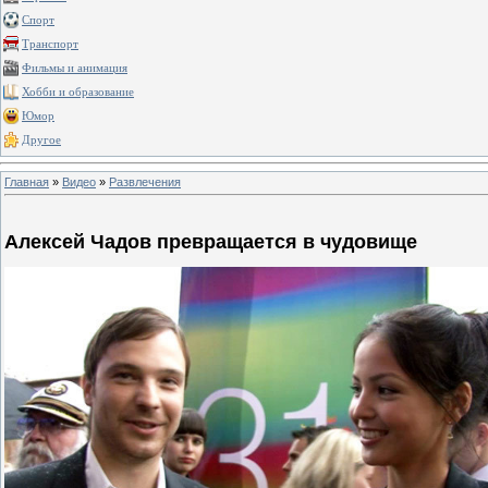
Спорт
Транспорт
Фильмы и анимация
Хобби и образование
Юмор
Другое
Главная
»
Видео
»
Развлечения
Алексей Чадов превращается в чудовище