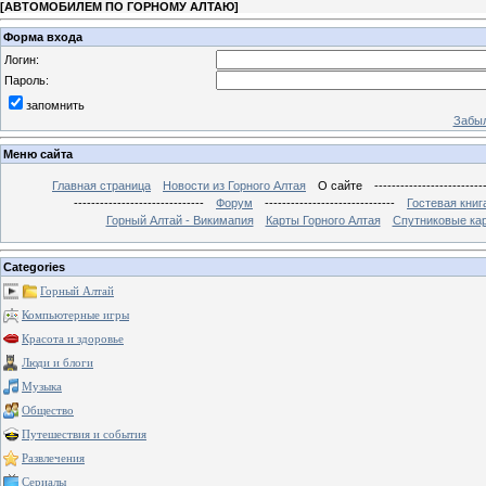
[
АВТОМОБИЛЕМ ПО ГОРНОМУ АЛТАЮ
]
Форма входа
Логин:
Пароль:
запомнить
Забыл
Меню сайта
Главная страница
Новости из Горного Алтая
О сайте
-------------------------
------------------------------
Форум
------------------------------
Гостевая книг
Горный Алтай - Викимапия
Карты Горного Алтая
Спутниковые кар
Categories
Горный Алтай
Компьютерные игры
Красота и здоровье
Люди и блоги
Музыка
Общество
Путешествия и события
Развлечения
Сериалы