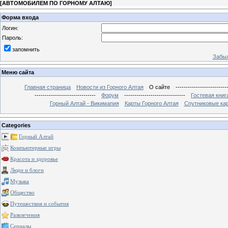
[
АВТОМОБИЛЕМ ПО ГОРНОМУ АЛТАЮ
]
Форма входа
Логин:
Пароль:
запомнить
Забыл
Меню сайта
Главная страница
Новости из Горного Алтая
О сайте
-------------------------
------------------------------
Форум
------------------------------
Гостевая книг
Горный Алтай - Викимапия
Карты Горного Алтая
Спутниковые кар
Categories
Горный Алтай
Компьютерные игры
Красота и здоровье
Люди и блоги
Музыка
Общество
Путешествия и события
Развлечения
Сериалы