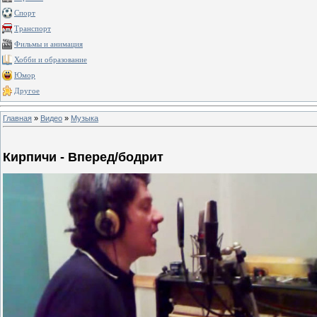
Спорт
Транспорт
Фильмы и анимация
Хобби и образование
Юмор
Другое
Главная
»
Видео
»
Музыка
Кирпичи - Вперед/бодрит