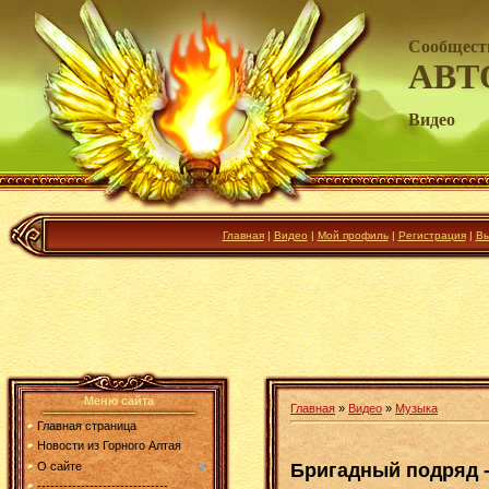
Сообщест
АВТ
Видео
Главная
|
Видео
|
Мой профиль
|
Регистрация
|
Вы
Меню сайта
Главная
»
Видео
»
Музыка
Главная страница
Новости из Горного Алтая
Бригадный подряд 
О сайте
------------------------------