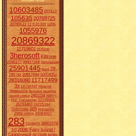
Облако тегов
10603485
207813
105635
20789725
20795511
12.5.01300
12/06.
1055976
20869322
11719601
2575030
3herosoft
Killzone
2590177
39937569
Запольская
25901445
28.
Aucē
280 Hz
20817694
10604352
11717499
28316090
3x
19138497
Николя
Дювошель
Вкусные рецепты
2401104
нашей семьи
ABBYY
22129065
PDF Transformer
26233463
24225394
389
25832086
Annapolis
2006 online
20084057
283
38901578
23240676
2008.
Fairy Island /
3:0
Сказочный остров
Ashlee