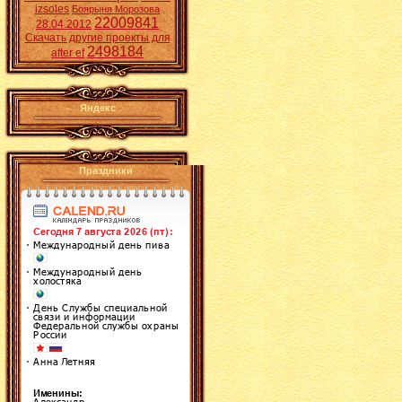
izsoles
Боярыня Морозова
22009841
28.04.2012
Скачать другие проекты для
2498184
after ef
Яндекс
Праздники