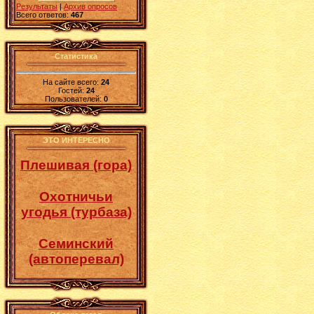
Результаты
|
Архив опросов
Всего ответов:
467
Статистика
На сайте всего:
24
Гостей:
24
Пользователей:
0
ЭТО ИНТЕРЕСНО
Плешивая (гора)
Охотничьи
угодья (турбаза)
Семинский
(автоперевал)