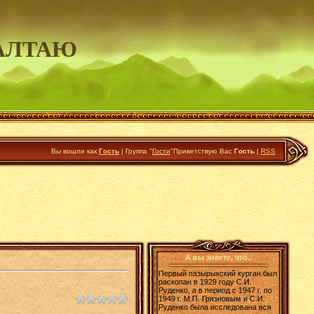
АЛТАЮ
Вы вошли как
Гость
|
Группа
"
Гости
"
Приветствую Вас
Гость
|
RSS
А вы знаете, что..
Первый пазырыкский курган был
раскопан в 1929 году С.И.
Руденко, а в период с 1947 г. по
1949 г. М.П. Грязновым и С.И.
Руденко была исследована вся