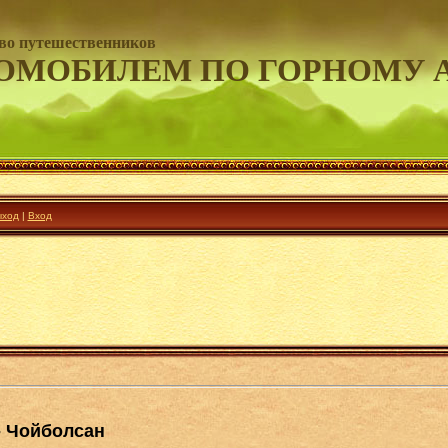
во путешественников
ОМОБИЛЕМ ПО ГОРНОМУ 
ход
|
Вход
- Чойболсан