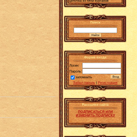
цепочка из пяти курганов
Поиск
Форма входа
Логин:
Пароль:
запомнить
Забыл пароль
|
Регистрация
Рассылки сайта
ПОДПИСАТЬСЯ ИЛИ
ИЗМЕНИТЬ ПОДПИСКУ