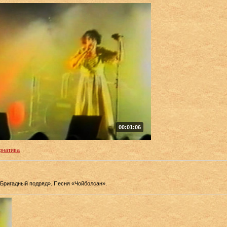
00:01:06
рнатива
Бригадный подряд». Песня «Чойболсан».