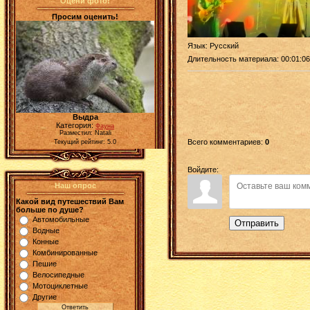
Оцени фото!
Просим оценить!
Язык
: Русский
Длительность материала
: 00:01:06
Выдра
Категория:
Фауна
Разместил: Natali
Всего комментариев
:
0
Текущий рейтинг: 5.0
Войдите:
Наш опрос
Какой вид путешествий Вам
больше по душе?
Автомобильные
Отправить
Водные
Конные
Комбинированные
Пешие
Велосипедные
Мотоциклетные
Другие