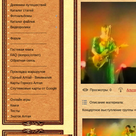
Дневники путешествий
Каталог статей
Фотоальбомы
Каталог файлов
Видеоролики
------------------------------
Форум
------------------------------
Гостевая книга
FAQ (вопрос/ответ)
Обратная связь
------------------------------
Прокладка маршрутов
Горный Алтай - Викимапия
Карты Горного Алтая
Спутниковые карты от Google
Просмотры
: 0
Альте
------------------------------
Онлайн игры
Описание материала
:
Книги
Концертное выступление группы «
Тесты
Знаток Алтая