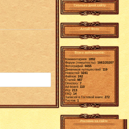
Сколько дней сайту
Алтай-Фото
Всего материалов:
Комментариев:
1892
Форум (темы/посты):
1661/20207
Фотографий:
6655
Дневников путешествий:
119
Новостей:
3241
Файлов:
242
Статей:
987
Directory:
7
Ad-board:
110
Игр:
213
FAQ:
14
Записей в Гостевой книге:
272
Tестов:
1
Реклама на сайте