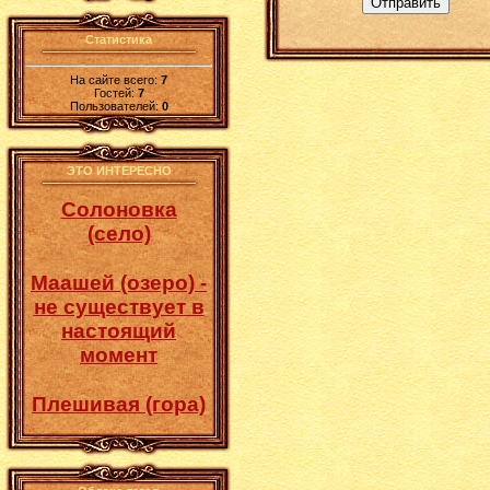
Отправить
Статистика
На сайте всего:
7
Гостей:
7
Пользователей:
0
ЭТО ИНТЕРЕСНО
Солоновка
(село)
Маашей (озеро) -
не существует в
настоящий
момент
Плешивая (гора)