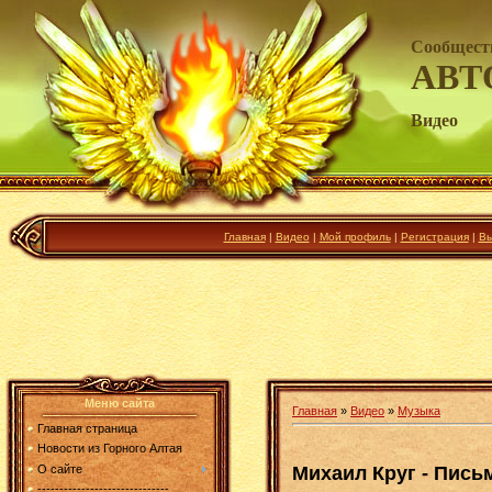
Сообщест
АВТ
Видео
Главная
|
Видео
|
Мой профиль
|
Регистрация
|
Вы
Меню сайта
Главная
»
Видео
»
Музыка
Главная страница
Новости из Горного Алтая
Михаил Круг - Пись
О сайте
------------------------------