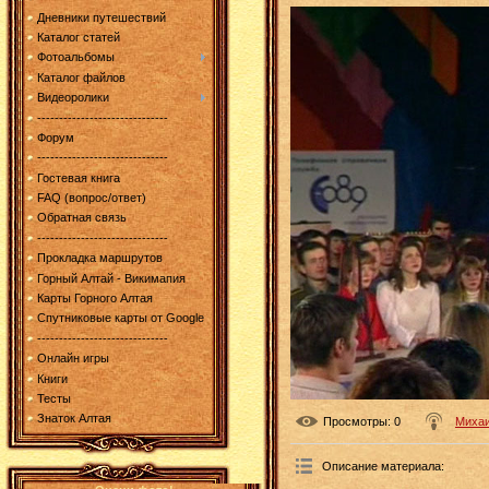
Дневники путешествий
Каталог статей
Фотоальбомы
Каталог файлов
Видеоролики
------------------------------
Форум
------------------------------
Гостевая книга
FAQ (вопрос/ответ)
Обратная связь
------------------------------
Прокладка маршрутов
Горный Алтай - Викимапия
Карты Горного Алтая
Спутниковые карты от Google
------------------------------
Онлайн игры
Книги
Тесты
Знаток Алтая
Просмотры
: 0
Михаи
Описание материала
: