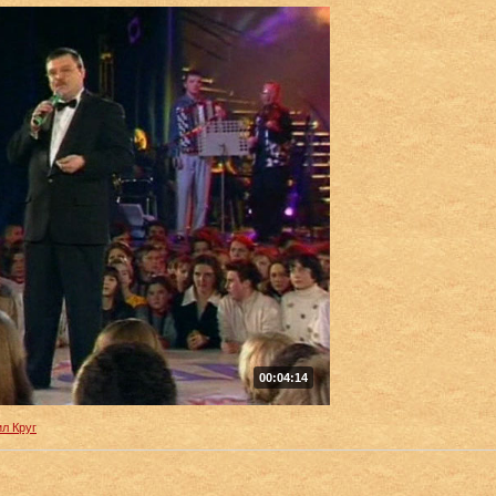
00:04:14
л Круг