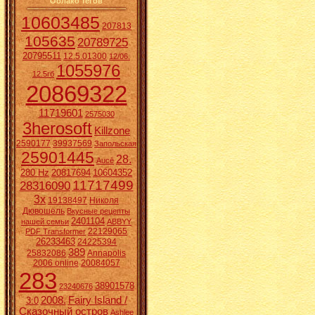
Облако тегов
10603485
207813
105635
20789725
20795511
12.5.01300
12/06.
1055976
12.5гб
20869322
11719601
2575030
3herosoft
Killzone
2590177
39937569
Запольская
25901445
28.
Aucē
280 Hz
20817694
10604352
11717499
28316090
3x
19138497
Николя
Дювошель
Вкусные рецепты
2401104
нашей семьи
ABBYY
22129065
PDF Transformer
26233463
24225394
389
25832086
Annapolis
2006 online
20084057
283
38901578
23240676
2008.
Fairy Island /
3:0
Сказочный остров
Ashlee