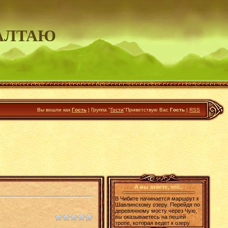
АЛТАЮ
Вы вошли как
Гость
|
Группа
"
Гости
"
Приветствую Вас
Гость
|
RSS
А вы знаете, что..
В Чибите начинается маршрут к
Шавлинскому озеру. Перейдя по
деревянному мосту через Чую,
вы оказываетесь на пешей
тропе, которая ведет к озеру