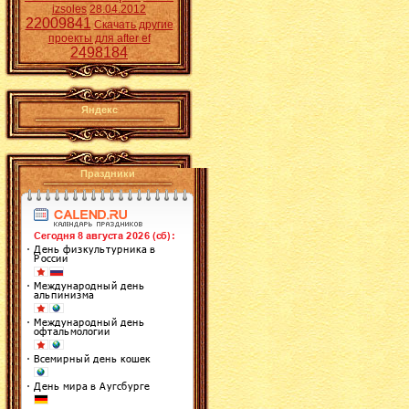
izsoles
28.04.2012
22009841
Скачать другие
проекты для after ef
2498184
Яндекс
Праздники