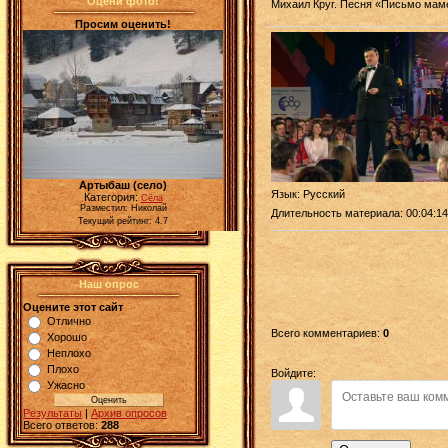
Оцени фото!
Михаил Круг. Песня «Письмо мам
Просим оценить!
Артыбаш (село)
Язык
: Русский
Категория:
Сёла
Разместил: Николай
Длительность материала
: 00:04:14
Текущий рейтинг: 4.7
Наш опрос
Оцените этот сайт
Отлично
Всего комментариев
:
0
Хорошо
Неплохо
Плохо
Войдите:
Ужасно
Результаты
|
Архив опросов
Всего ответов:
288