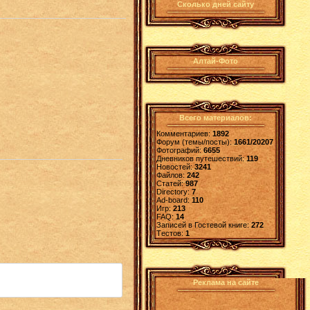
Сколько дней сайту
Алтай-Фото
Всего материалов:
Комментариев:
1892
Форум (темы/посты):
1661/20207
Фотографий:
6655
Дневников путешествий:
119
Новостей:
3241
Файлов:
242
Статей:
987
Directory:
7
Ad-board:
110
Игр:
213
FAQ:
14
Записей в Гостевой книге:
272
Tестов:
1
Реклама на сайте