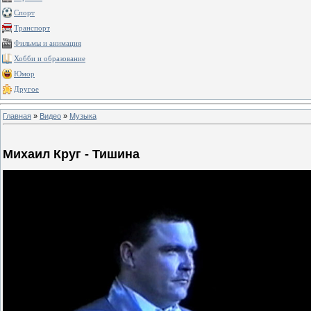
Спорт
Транспорт
Фильмы и анимация
Хобби и образование
Юмор
Другое
Главная
»
Видео
»
Музыка
Михаил Круг - Тишина