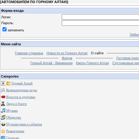
[
АВТОМОБИЛЕМ ПО ГОРНОМУ АЛТАЮ
]
Форма входа
Логин:
Пароль:
запомнить
Забыл
Меню сайта
Главная страница
Новости из Горного Алтая
О сайте
-------------------------
------------------------------
Форум
------------------------------
Гостевая книг
Горный Алтай - Викимапия
Карты Горного Алтая
Спутниковые кар
Categories
Горный Алтай
Компьютерные игры
Красота и здоровье
Люди и блоги
Музыка
Общество
Путешествия и события
Развлечения
Сериалы