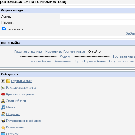
[
АВТОМОБИЛЕМ ПО ГОРНОМУ АЛТАЮ
]
Форма входа
Логин:
Пароль:
запомнить
Забыл
Меню сайта
Главная страница
Новости из Горного Алтая
О сайте
-------------------------
------------------------------
Форум
------------------------------
Гостевая книг
Горный Алтай - Викимапия
Карты Горного Алтая
Спутниковые кар
Categories
Горный Алтай
Компьютерные игры
Красота и здоровье
Люди и блоги
Музыка
Общество
Путешествия и события
Развлечения
Сериалы