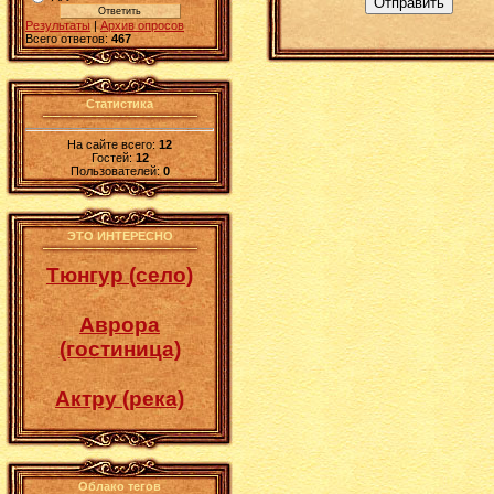
Отправить
Результаты
|
Архив опросов
Всего ответов:
467
Статистика
На сайте всего:
12
Гостей:
12
Пользователей:
0
ЭТО ИНТЕРЕСНО
Тюнгур (село)
Аврора
(гостиница)
Актру (река)
Облако тегов