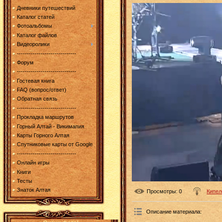
Дневники путешествий
Каталог статей
Фотоальбомы
Каталог файлов
Видеоролики
------------------------------
Форум
------------------------------
Гостевая книга
FAQ (вопрос/ответ)
Обратная связь
------------------------------
Прокладка маршрутов
Горный Алтай - Викимапия
Карты Горного Алтая
Спутниковые карты от Google
------------------------------
Онлайн игры
Книги
Тесты
Знаток Алтая
Просмотры
: 0
Кипел
Описание материала
: