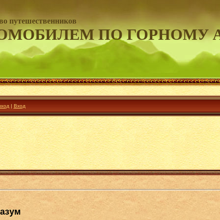
во путешественников
ОМОБИЛЕМ ПО ГОРНОМУ 
ход
|
Вход
разум