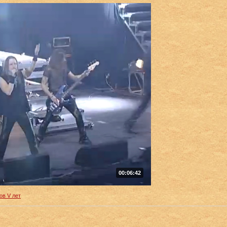
00:06:42
ов V лет