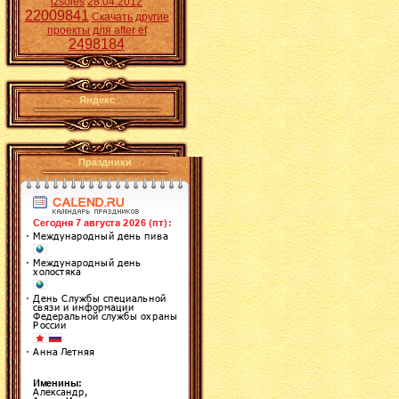
izsoles
28.04.2012
22009841
Скачать другие
проекты для after ef
2498184
Яндекс
Праздники