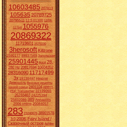
10603485
207813
105635
20789725
20795511
12.5.01300
12/06.
1055976
12.5гб
20869322
11719601
2575030
3herosoft
Killzone
2590177
39937569
Запольская
25901445
28.
Aucē
280 Hz
20817694
10604352
11717499
28316090
3x
19138497
Николя
Дювошель
Вкусные рецепты
2401104
нашей семьи
ABBYY
22129065
PDF Transformer
26233463
24225394
389
25832086
Annapolis
2006 online
20084057
283
38901578
23240676
2008.
Fairy Island /
3:0
Сказочный остров
Ashlee