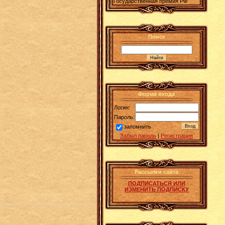
Государственная премия РФ
Поиск
Форма входа
Логин:
Пароль:
запомнить
Забыл пароль
|
Регистрация
Рассылки сайта
ПОДПИСАТЬСЯ ИЛИ
ИЗМЕНИТЬ ПОДПИСКУ