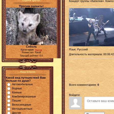
Оцени фото!
Концерт группы «Кипелов». Компо
Просим оценить!
Соболь
Язык
: Русский
Категория:
Фауна
Разместил: Natali
Длительность материала
: 00:06:42
Текущий рейтинг: 4.0
Наш опрос
Какой вид путешествий Вам
больше по душе?
Автомобильные
Всего комментариев
:
0
Водные
Конные
Войдите:
Комбинированные
Пешие
Велосипедные
Мотоциклетные
Другие