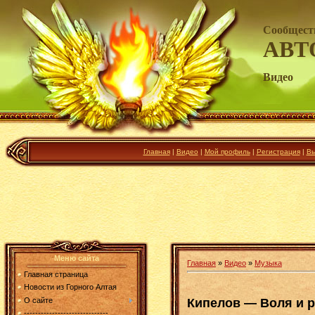
Сообщест
АВТ
Видео
Главная
|
Видео
|
Мой профиль
|
Регистрация
|
Вы
Меню сайта
Главная
»
Видео
»
Музыка
Главная страница
Новости из Горного Алтая
Кипелов — Воля и 
О сайте
------------------------------