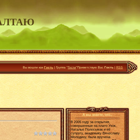
АЛТАЮ
Вы вошли как
Гость
|
Группа
"
Гости
"
Приветствую Вас
Гость
|
RSS
А вы знаете, что..
В 2005 году за открытия,
совершенные на плато Укок,
Наталье Полосьмак и её
супругу, академику Вячеславу
Молодину, была вручена