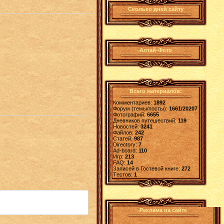
Сколько дней сайту
Алтай-Фото
Всего материалов:
Комментариев:
1892
Форум (темы/посты):
1661/20207
Фотографий:
6655
Дневников путешествий:
119
Новостей:
3241
Файлов:
242
Статей:
987
Directory:
7
Ad-board:
110
Игр:
213
FAQ:
14
Записей в Гостевой книге:
272
Tестов:
1
Реклама на сайте