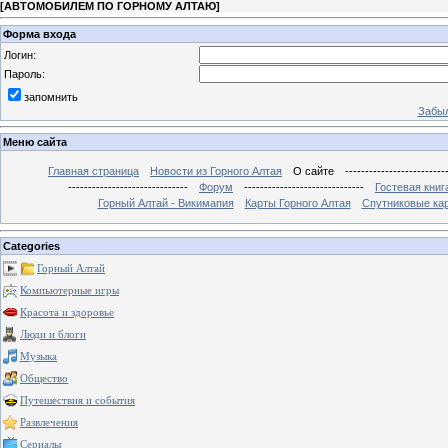
[
АВТОМОБИЛЕМ ПО ГОРНОМУ АЛТАЮ
]
Форма входа
Логин:
Пароль:
запомнить
Забыл
Меню сайта
Главная страница
Новости из Горного Алтая
О сайте
-------------------------
------------------------------
Форум
------------------------------
Гостевая книг
Горный Алтай - Викимапия
Карты Горного Алтая
Спутниковые кар
Categories
Горный Алтай
Компьютерные игры
Красота и здоровье
Люди и блоги
Музыка
Общество
Путешествия и события
Развлечения
Сериалы