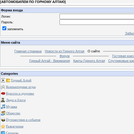
[
АВТОМОБИЛЕМ ПО ГОРНОМУ АЛТАЮ
]
Форма входа
Логин:
Пароль:
запомнить
Забыл
Меню сайта
Главная страница
Новости из Горного Алтая
О сайте
-------------------------
------------------------------
Форум
------------------------------
Гостевая книг
Горный Алтай - Викимапия
Карты Горного Алтая
Спутниковые кар
Categories
Горный Алтай
Компьютерные игры
Красота и здоровье
Люди и блоги
Музыка
Общество
Путешествия и события
Развлечения
Сериалы