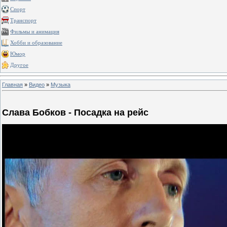
Спорт
Транспорт
Фильмы и анимация
Хобби и образование
Юмор
Другое
Главная
»
Видео
»
Музыка
Слава Бобков - Посадка на рейс