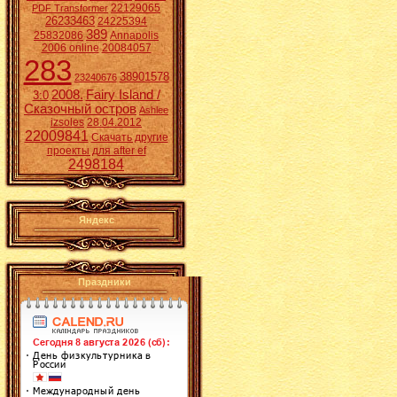
22129065
PDF Transformer
26233463
24225394
389
25832086
Annapolis
2006 online
20084057
283
38901578
23240676
2008.
Fairy Island /
3:0
Сказочный остров
Ashlee
izsoles
28.04.2012
22009841
Скачать другие
проекты для after ef
2498184
Яндекс
Праздники