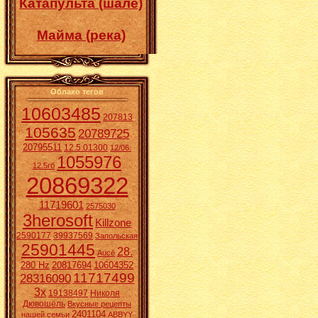
Катапульта (шале)
Майма (река)
Облако тегов
10603485
207813
105635
20789725
20795511
12.5.01300
12/06.
1055976
12.5гб
20869322
11719601
2575030
3herosoft
Killzone
2590177
39937569
Запольская
25901445
28.
Aucē
280 Hz
20817694
10604352
11717499
28316090
3x
19138497
Николя
Дювошель
Вкусные рецепты
2401104
нашей семьи
ABBYY