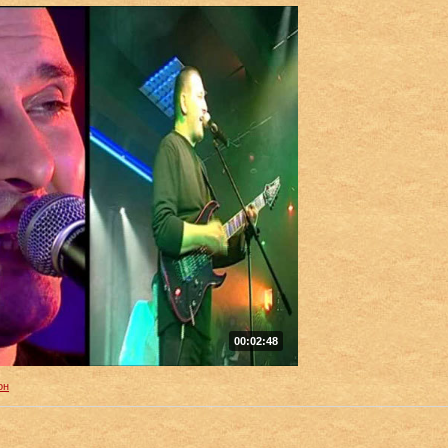
00:02:48
он