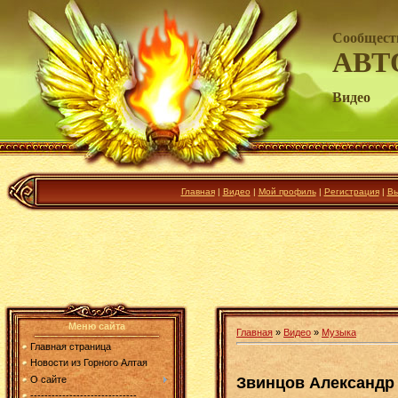
Сообщест
АВТ
Видео
Главная
|
Видео
|
Мой профиль
|
Регистрация
|
Вы
Меню сайта
Главная
»
Видео
»
Музыка
Главная страница
Новости из Горного Алтая
Звинцов Александр 
О сайте
------------------------------