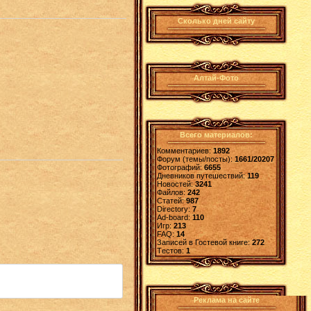
Сколько дней сайту
Алтай-Фото
Всего материалов:
Комментариев:
1892
Форум (темы/посты):
1661/20207
Фотографий:
6655
Дневников путешествий:
119
Новостей:
3241
Файлов:
242
Статей:
987
Directory:
7
Ad-board:
110
Игр:
213
FAQ:
14
Записей в Гостевой книге:
272
Tестов:
1
Реклама на сайте