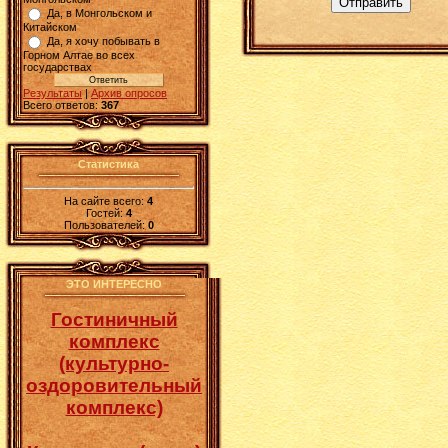
Отправить
Да, в Монгольском и
Китайском
Да, я хочу побывать в
Горном Алтае во всех
государствах
Результаты
|
Архив опросов
Всего ответов:
367
Статистика
На сайте всего:
4
Гостей:
4
Пользователей:
0
ЭТО ИНТЕРЕСНО
Гостиничный
комплекс
(культурно-
оздоровительный
комплекс)