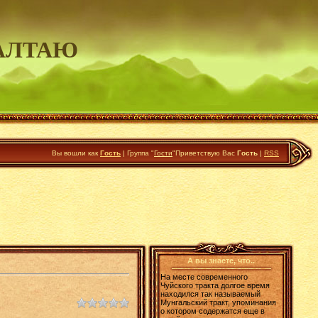
АЛТАЮ
Вы вошли как
Гость
|
Группа
"
Гости
"
Приветствую Вас
Гость
|
RSS
А вы знаете, что..
На месте современного
Чуйского тракта долгое время
находился так называемый
Мунгальский тракт, упоминания
о котором содержатся еще в