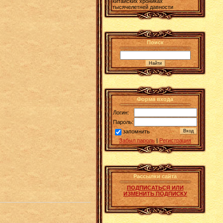
китайских хрониках
тысячелетней давности
Поиск
Форма входа
Логин:
Пароль:
запомнить
Забыл пароль
|
Регистрация
Рассылки сайта
ПОДПИСАТЬСЯ ИЛИ
ИЗМЕНИТЬ ПОДПИСКУ