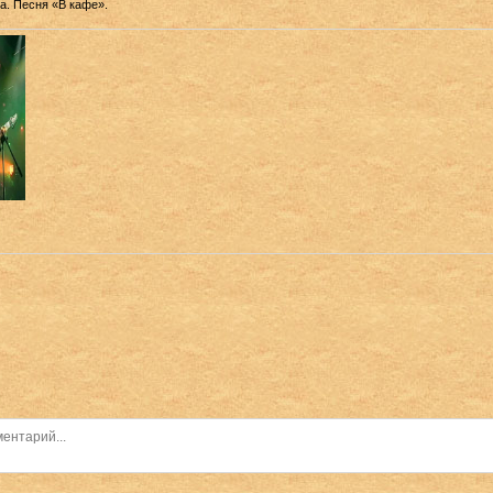
а. Песня «В кафе».