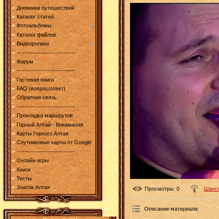
Дневники путешествий
Каталог статей
Фотоальбомы
Каталог файлов
Видеоролики
------------------------------
Форум
------------------------------
Гостевая книга
FAQ (вопрос/ответ)
Обратная связь
------------------------------
Прокладка маршрутов
Горный Алтай - Викимапия
Карты Горного Алтая
Спутниковые карты от Google
------------------------------
Онлайн игры
Книги
Тесты
Знаток Алтая
Просмотры
: 0
Шанс
Описание материала
: