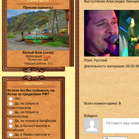
Оцени фото!
Выступление Александра Звинцов
Просим оценить!
Белый Бом (село)
Категория:
Села
Разместил: galt
Язык
: Русский
Текущий рейтинг: 5.0
Длительность материала
: 00:02:48
Наш опрос
Хотели бы Вы побывать на
Алтае за пределами РФ?
Нет
Всего комментариев
:
0
Да, но только в
Казахстанском
Да, но только в
Войдите:
Монгольском
Да, но только в Китайском
Да, в Казахстанском и
Китайском
Да, в Казахстанском и
Монгольском