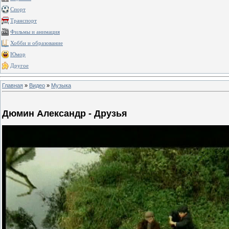
Спорт
Транспорт
Фильмы и анимация
Хобби и образование
Юмор
Другое
Главная
»
Видео
»
Музыка
Дюмин Александр - Друзья