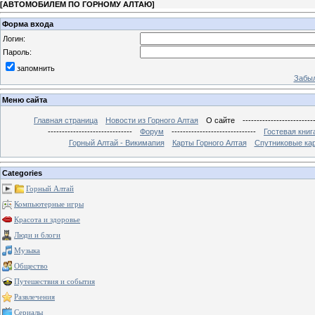
[
АВТОМОБИЛЕМ ПО ГОРНОМУ АЛТАЮ
]
Форма входа
Логин:
Пароль:
запомнить
Забыл
Меню сайта
Главная страница
Новости из Горного Алтая
О сайте
-------------------------
------------------------------
Форум
------------------------------
Гостевая книг
Горный Алтай - Викимапия
Карты Горного Алтая
Спутниковые кар
Categories
Горный Алтай
Компьютерные игры
Красота и здоровье
Люди и блоги
Музыка
Общество
Путешествия и события
Развлечения
Сериалы