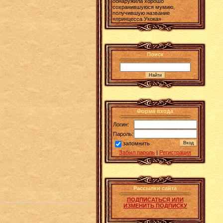
обнаружила хорошо
сохранившуюся мумию,
получившую название
«принцесса Укока»
Поиск
Форма входа
Логин:
Пароль:
запомнить
Забыл пароль
|
Регистрация
Рассылки сайта
ПОДПИСАТЬСЯ ИЛИ
ИЗМЕНИТЬ ПОДПИСКУ