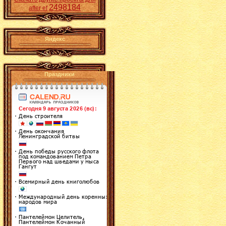
2498184
after ef
Яндекс
Праздники