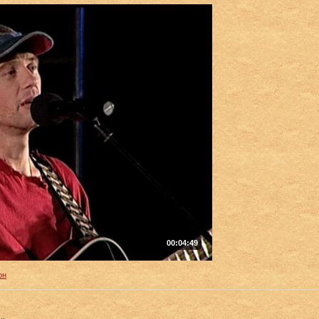
00:04:49
он