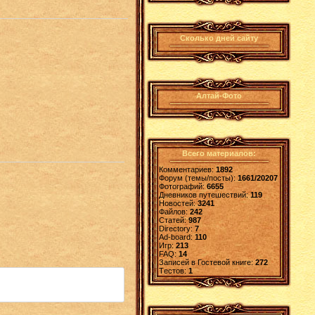
Сколько дней сайту
Алтай-Фото
Всего материалов:
Комментариев:
1892
Форум (темы/посты):
1661/20207
Фотографий:
6655
Дневников путешествий:
119
Новостей:
3241
Файлов:
242
Статей:
987
Directory:
7
Ad-board:
110
Игр:
213
FAQ:
14
Записей в Гостевой книге:
272
Tестов:
1