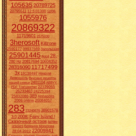
105635
20789725
20795511
12.5.01300
12/06.
1055976
20869322
11719601
2575030
3herosoft
Killzone
2590177
39937569
Запольская
25901445
28.
Aucē
280 Hz
20817694
10604352
11717499
28316090
3x
19138497
Николя
Дювошель
Вкусные рецепты
2401104
нашей семьи
ABBYY
22129065
PDF Transformer
26233463
24225394
389
25832086
Annapolis
2006 online
20084057
283
38901578
23240676
2008.
Fairy Island /
3:0
Сказочный остров
Ashlee
izsoles
Боярыня Морозова
22009841
28.04.2012
Скачать другие проекты для