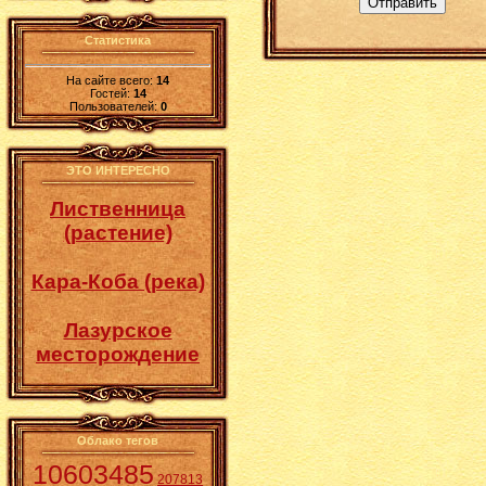
Отправить
Статистика
На сайте всего:
14
Гостей:
14
Пользователей:
0
ЭТО ИНТЕРЕСНО
Лиственница
(растение)
Кара-Коба (река)
Лазурское
месторождение
Облако тегов
10603485
207813