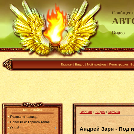
Сообщест
АВТ
Видео
Главная
|
Видео
|
Мой профиль
|
Регистрация
|
Вы
Меню сайта
Главная
»
Видео
»
Музыка
Главная страница
Новости из Горного Алтая
Андрей Заря - Под 
О сайте
------------------------------