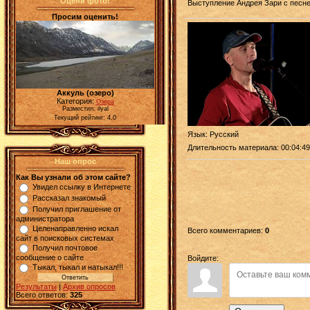
Оцени фото!
Выступление Андрея Зари с песне
Просим оценить!
Аккуль (озеро)
Категория:
Озера
Разместил: ilyal
Текущий рейтинг: 4.0
Язык
: Русский
Длительность материала
: 00:04:49
Наш опрос
Как Вы узнали об этом сайте?
Увидел ссылку в Интернете
Рассказал знакомый
Получил приглашение от
администратора
Целенаправленно искал
Всего комментариев
:
0
сайт в поисковых системах
Получил почтовое
сообщение о сайте
Войдите:
Тыкал, тыкал и натыкал!!!
Результаты
|
Архив опросов
Всего ответов:
325