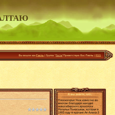
АЛТАЮ
Вы вошли как
Гость
|
Группа
"
Гости
"
Приветствую Вас
Гость
|
RSS
А вы знаете, что..
Плоскогорье Укок известно во
многом благодаря находке
новосибирского археолога
Натальи Полосьмак, которая в
1993 году в кургане Ак-Алаха-3