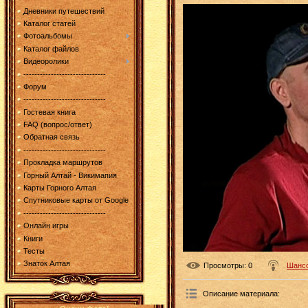
Дневники путешествий
Каталог статей
Фотоальбомы
Каталог файлов
Видеоролики
------------------------------
Форум
------------------------------
Гостевая книга
FAQ (вопрос/ответ)
Обратная связь
------------------------------
Прокладка маршрутов
Горный Алтай - Викимапия
Карты Горного Алтая
Спутниковые карты от Google
------------------------------
Онлайн игры
Книги
Тесты
Знаток Алтая
Просмотры
: 0
Шанс
Описание материала
: