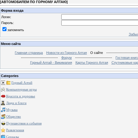
[
АВТОМОБИЛЕМ ПО ГОРНОМУ АЛТАЮ
]
Форма входа
Логин:
Пароль:
запомнить
Забыл
Меню сайта
Главная страница
Новости из Горного Алтая
О сайте
-------------------------
------------------------------
Форум
------------------------------
Гостевая книг
Горный Алтай - Викимапия
Карты Горного Алтая
Спутниковые кар
Categories
Горный Алтай
Компьютерные игры
Красота и здоровье
Люди и блоги
Музыка
Общество
Путешествия и события
Развлечения
Сериалы