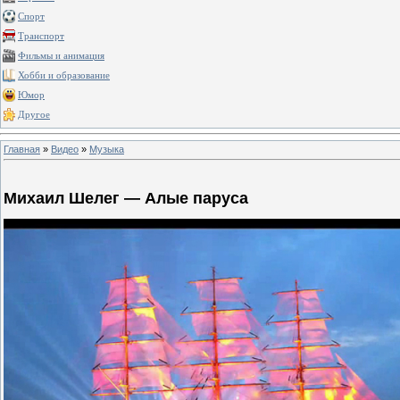
Спорт
Транспорт
Фильмы и анимация
Хобби и образование
Юмор
Другое
Главная
»
Видео
»
Музыка
Михаил Шелег — Алые паруса