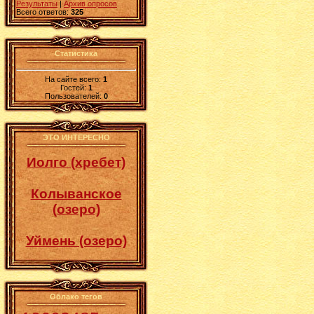
Результаты
|
Архив опросов
Всего ответов:
325
Статистика
На сайте всего:
1
Гостей:
1
Пользователей:
0
ЭТО ИНТЕРЕСНО
Иолго (хребет)
Колыванское
(озеро)
Уймень (озеро)
Облако тегов