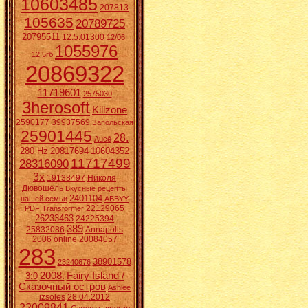
10603485
207813
105635
20789725
20795511
12.5.01300
12/06.
1055976
12.5гб
20869322
11719601
2575030
3herosoft
Killzone
2590177
39937569
Запольская
25901445
28.
Aucē
280 Hz
20817694
10604352
11717499
28316090
3x
19138497
Николя
Дювошель
Вкусные рецепты
2401104
нашей семьи
ABBYY
22129065
PDF Transformer
26233463
24225394
389
25832086
Annapolis
2006 online
20084057
283
38901578
23240676
2008.
Fairy Island /
3:0
Сказочный остров
Ashlee
izsoles
28.04.2012
22009841