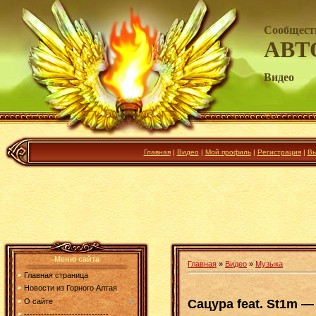
Сообщест
АВТ
Видео
Главная
|
Видео
|
Мой профиль
|
Регистрация
|
Вы
Меню сайта
Главная
»
Видео
»
Музыка
Главная страница
Новости из Горного Алтая
Сацура feat. St1m —
О сайте
------------------------------