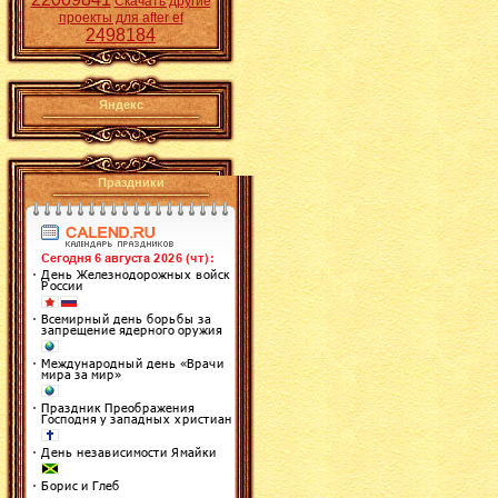
Скачать другие
проекты для after ef
2498184
Яндекс
Праздники