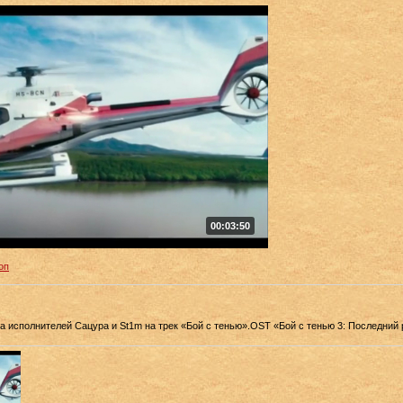
00:03:50
оп
а исполнителей Сацура и St1m на трек «Бой с тенью».OST «Бой с тенью 3: Последний 