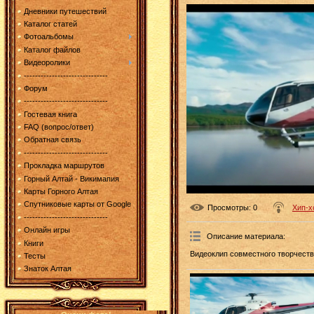
Дневники путешествий
Каталог статей
Фотоальбомы
Каталог файлов
Видеоролики
------------------------------
Форум
------------------------------
Гостевая книга
FAQ (вопрос/ответ)
Обратная связь
------------------------------
Прокладка маршрутов
Горный Алтай - Викимапия
Карты Горного Алтая
Спутниковые карты от Google
Просмотры
: 0
Хип-х
------------------------------
Онлайн игры
Описание материала
:
Книги
Видеоклип совместного творчеств
Тесты
Знаток Алтая