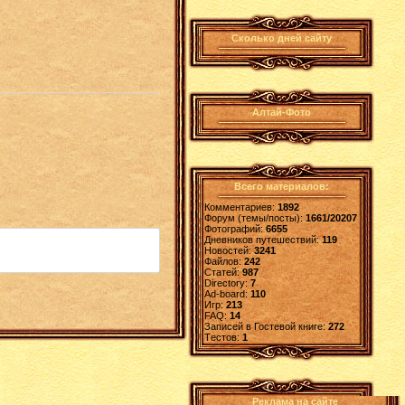
Сколько дней сайту
Алтай-Фото
Всего материалов:
Комментариев:
1892
Форум (темы/посты):
1661/20207
Фотографий:
6655
Дневников путешествий:
119
Новостей:
3241
Файлов:
242
Статей:
987
Directory:
7
Ad-board:
110
Игр:
213
FAQ:
14
Записей в Гостевой книге:
272
Tестов:
1
Реклама на сайте