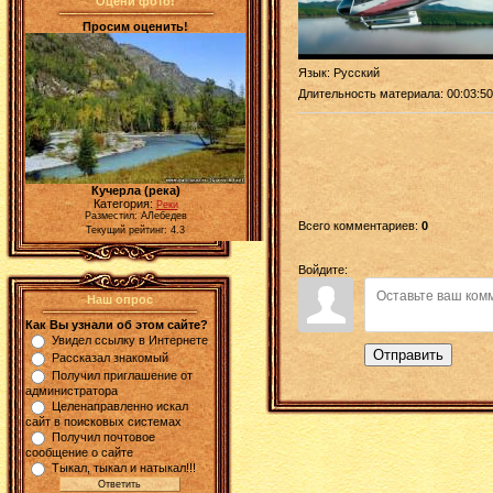
Оцени фото!
Просим оценить!
Язык
: Русский
Длительность материала
: 00:03:50
Кучерла (река)
Категория:
Реки
Разместил: АЛебедев
Всего комментариев
:
0
Текущий рейтинг: 4.3
Войдите:
Наш опрос
Как Вы узнали об этом сайте?
Увидел ссылку в Интернете
Отправить
Рассказал знакомый
Получил приглашение от
администратора
Целенаправленно искал
сайт в поисковых системах
Получил почтовое
сообщение о сайте
Тыкал, тыкал и натыкал!!!