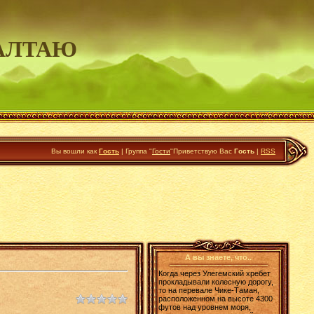
АЛТАЮ
Вы вошли как
Гость
|
Группа
"
Гости
"
Приветствую Вас
Гость
|
RSS
А вы знаете, что..
Когда через Улегемский хребет
прокладывали колесную дорогу,
то на перевале Чике-Таман,
расположенном на высоте 4300
футов над уровнем моря,