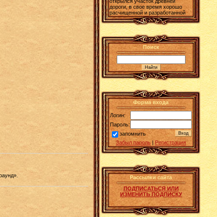
открылся участок древней
дороги, в свое время хорошо
расчищенной и разработанной
Поиск
Форма входа
Логин:
Пароль:
запомнить
Забыл пароль
|
Регистрация
раунд».
Рассылки сайта
ПОДПИСАТЬСЯ ИЛИ
ИЗМЕНИТЬ ПОДПИСКУ