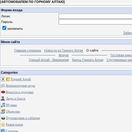
[
АВТОМОБИЛЕМ ПО ГОРНОМУ АЛТАЮ
]
Форма входа
Логин:
Пароль:
запомнить
Забыл
Меню сайта
Главная страница
Новости из Горного Алтая
О сайте
-------------------------
------------------------------
Форум
------------------------------
Гостевая книг
Горный Алтай - Викимапия
Карты Горного Алтая
Спутниковые кар
Categories
Горный Алтай
Компьютерные игры
Красота и здоровье
Люди и блоги
Музыка
Общество
Путешествия и события
Развлечения
Сериалы