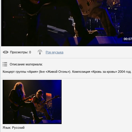
00:07
Просмотры
: 0
Рок-музыка
Описание материала
:
Концерт группы «Ария» (live «Живой Огонь»). Композиция «Кровь за кровь» 2004 год.
Язык
: Русский