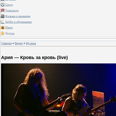
Спорт
Транспорт
Фильмы и анимация
Хобби и образование
Юмор
Другое
Главная
»
Видео
»
Музыка
Ария — Кровь за кровь (live)