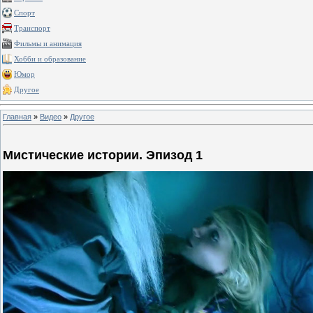
Спорт
Транспорт
Фильмы и анимация
Хобби и образование
Юмор
Другое
Главная
»
Видео
»
Другое
Мистические истории. Эпизод 1