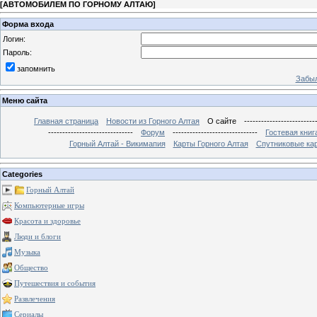
[
АВТОМОБИЛЕМ ПО ГОРНОМУ АЛТАЮ
]
Форма входа
Логин:
Пароль:
запомнить
Забыл
Меню сайта
Главная страница
Новости из Горного Алтая
О сайте
-------------------------
------------------------------
Форум
------------------------------
Гостевая книг
Горный Алтай - Викимапия
Карты Горного Алтая
Спутниковые кар
Categories
Горный Алтай
Компьютерные игры
Красота и здоровье
Люди и блоги
Музыка
Общество
Путешествия и события
Развлечения
Сериалы