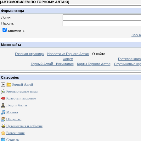
[
АВТОМОБИЛЕМ ПО ГОРНОМУ АЛТАЮ
]
Форма входа
Логин:
Пароль:
запомнить
Забыл
Меню сайта
Главная страница
Новости из Горного Алтая
О сайте
-------------------------
------------------------------
Форум
------------------------------
Гостевая книг
Горный Алтай - Викимапия
Карты Горного Алтая
Спутниковые кар
Categories
Горный Алтай
Компьютерные игры
Красота и здоровье
Люди и блоги
Музыка
Общество
Путешествия и события
Развлечения
Сериалы