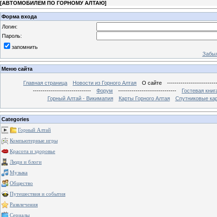
[
АВТОМОБИЛЕМ ПО ГОРНОМУ АЛТАЮ
]
Форма входа
Логин:
Пароль:
запомнить
Забыл
Меню сайта
Главная страница
Новости из Горного Алтая
О сайте
-------------------------
------------------------------
Форум
------------------------------
Гостевая книг
Горный Алтай - Викимапия
Карты Горного Алтая
Спутниковые кар
Categories
Горный Алтай
Компьютерные игры
Красота и здоровье
Люди и блоги
Музыка
Общество
Путешествия и события
Развлечения
Сериалы