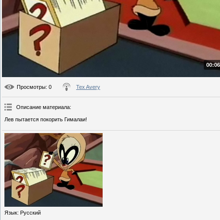
00:06
Просмотры
: 0
Tex Avery
Описание материала
:
Лев пытается покорить Гималаи!
Язык
: Русский