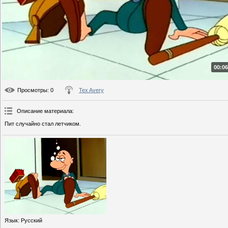
00:06
Просмотры
: 0
Tex Avery
Описание материала
:
Пит случайно стал летчиком.
Язык
: Русский