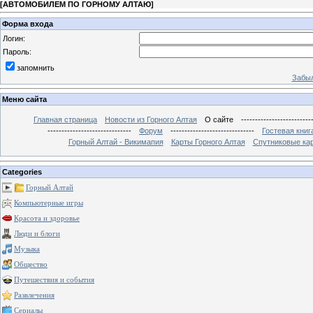
[
АВТОМОБИЛЕМ ПО ГОРНОМУ АЛТАЮ
]
Форма входа
Логин:
Пароль:
запомнить
Забыл
Меню сайта
Главная страница
Новости из Горного Алтая
О сайте
-------------------------
------------------------------
Форум
------------------------------
Гостевая книг
Горный Алтай - Викимапия
Карты Горного Алтая
Спутниковые кар
Categories
Горный Алтай
Компьютерные игры
Красота и здоровье
Люди и блоги
Музыка
Общество
Путешествия и события
Развлечения
Сериалы