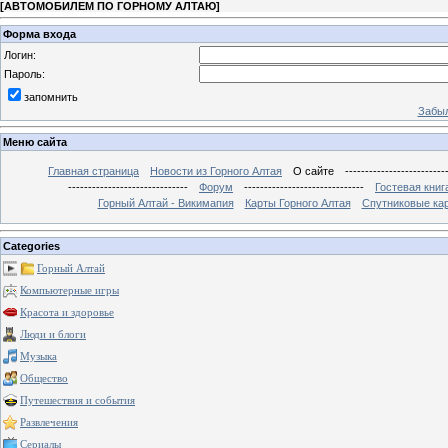
[
АВТОМОБИЛЕМ ПО ГОРНОМУ АЛТАЮ
]
Форма входа
Логин:
Пароль:
запомнить
Забыл
Меню сайта
Главная страница
Новости из Горного Алтая
О сайте
-------------------------
------------------------------
Форум
------------------------------
Гостевая книг
Горный Алтай - Викимапия
Карты Горного Алтая
Спутниковые кар
Categories
Горный Алтай
Компьютерные игры
Красота и здоровье
Люди и блоги
Музыка
Общество
Путешествия и события
Развлечения
Сериалы