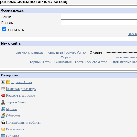
[
АВТОМОБИЛЕМ ПО ГОРНОМУ АЛТАЮ
]
Форма входа
Логин:
Пароль:
запомнить
Забыл
Меню сайта
Главная страница
Новости из Горного Алтая
О сайте
-------------------------
------------------------------
Форум
------------------------------
Гостевая книг
Горный Алтай - Викимапия
Карты Горного Алтая
Спутниковые кар
Categories
Горный Алтай
Компьютерные игры
Красота и здоровье
Люди и блоги
Музыка
Общество
Путешествия и события
Развлечения
Сериалы