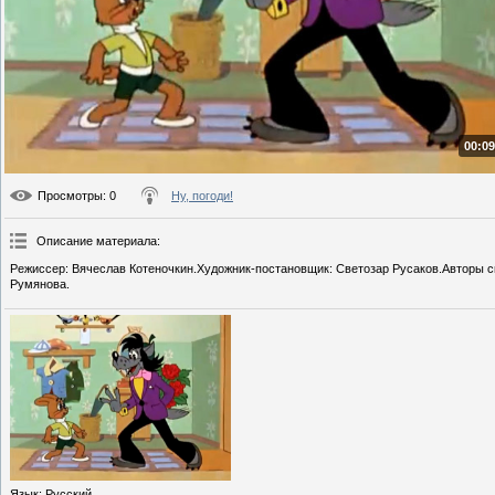
00:09
Просмотры
: 0
Ну, погоди!
Описание материала
:
Режиссер: Вячеслав Котеночкин.Художник-постановщик: Светозар Русаков.Авторы сц
Румянова.
Язык
: Русский