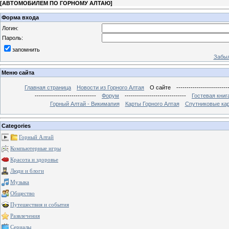
[
АВТОМОБИЛЕМ ПО ГОРНОМУ АЛТАЮ
]
Форма входа
Логин:
Пароль:
запомнить
Забыл
Меню сайта
Главная страница
Новости из Горного Алтая
О сайте
-------------------------
------------------------------
Форум
------------------------------
Гостевая книг
Горный Алтай - Викимапия
Карты Горного Алтая
Спутниковые кар
Categories
Горный Алтай
Компьютерные игры
Красота и здоровье
Люди и блоги
Музыка
Общество
Путешествия и события
Развлечения
Сериалы