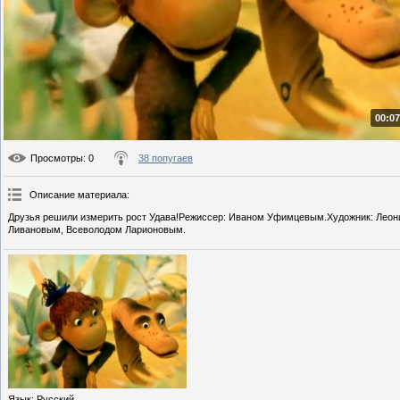
00:07
Просмотры
: 0
38 попугаев
Описание материала
:
Друзья решили измерить рост Удава!Режиссер: Иваном Уфимцевым.Художник: Лео
Ливановым, Всеволодом Ларионовым.
Язык
: Русский