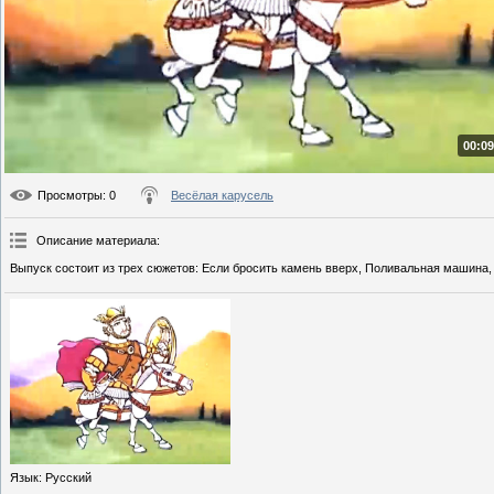
00:09
Просмотры
: 0
Весёлая карусель
Описание материала
:
Выпуск состоит из трех сюжетов: Если бросить камень вверх, Поливальная машина, 
Язык
: Русский