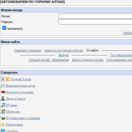
[
АВТОМОБИЛЕМ ПО ГОРНОМУ АЛТАЮ
]
Форма входа
Логин:
Пароль:
запомнить
Забыл
Меню сайта
Главная страница
Новости из Горного Алтая
О сайте
-------------------------
------------------------------
Форум
------------------------------
Гостевая книг
Горный Алтай - Викимапия
Карты Горного Алтая
Спутниковые кар
Categories
Горный Алтай
Компьютерные игры
Красота и здоровье
Люди и блоги
Музыка
Общество
Путешествия и события
Развлечения
Сериалы