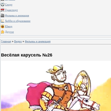
Спорт
Транспорт
Фильмы и анимация
Хобби и образование
Юмор
Другое
Главная
»
Видео
»
Фильмы и анимация
Весёлая карусель №26