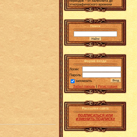
периодов – от палеолита до
этнографического времени
Поиск
Форма входа
Логин:
Пароль:
запомнить
Забыл пароль
|
Регистрация
Рассылки сайта
ПОДПИСАТЬСЯ ИЛИ
ИЗМЕНИТЬ ПОДПИСКУ