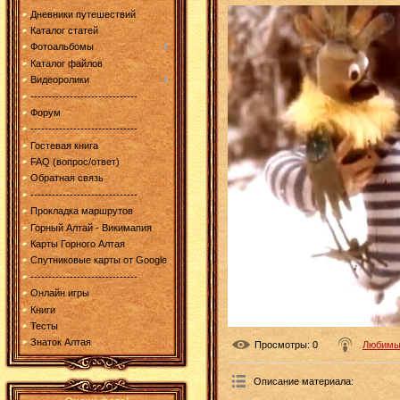
Дневники путешествий
Каталог статей
Фотоальбомы
Каталог файлов
Видеоролики
------------------------------
Форум
------------------------------
Гостевая книга
FAQ (вопрос/ответ)
Обратная связь
------------------------------
Прокладка маршрутов
Горный Алтай - Викимапия
Карты Горного Алтая
Спутниковые карты от Google
------------------------------
Онлайн игры
Книги
Тесты
Знаток Алтая
Просмотры
: 0
Любимые
Описание материала
: