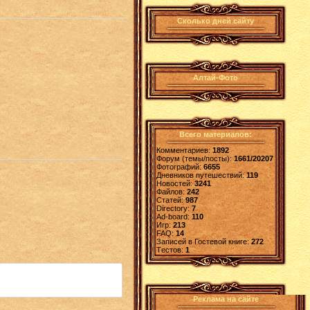
Сколько дней сайту
Алтай-Фото
Всего материалов:
Комментариев:
1892
Форум (темы/посты):
1661/20207
Фотографий:
6655
Дневников путешествий:
119
Новостей:
3241
Файлов:
242
Статей:
987
Directory:
7
Ad-board:
110
Игр:
213
FAQ:
14
Записей в Гостевой книге:
272
Tестов:
1
Реклама на сайте