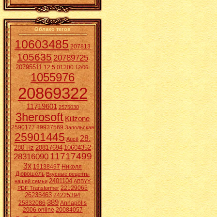
Облако тегов
10603485
207813
105635
20789725
20795511
12.5.01300
12/06.
1055976
20869322
11719601
2575030
3herosoft
Killzone
2590177
39937569
Запольская
25901445
28.
Aucē
280 Hz
20817694
10604352
11717499
28316090
3x
19138497
Николя
Дювошель
Вкусные рецепты
2401104
нашей семьи
ABBYY
22129065
PDF Transformer
26233463
24225394
389
25832086
Annapolis
2006 online
20084057