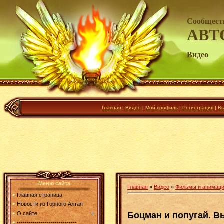
Сообщест
АВТ
Видео
Главная
|
Видео
|
Мой профиль
|
Регистрация
|
Вы
Меню сайта
Главная
»
Видео
»
Фильмы и анимац
Главная страница
Новости из Горного Алтая
Боцман и попугай. В
О сайте
------------------------------