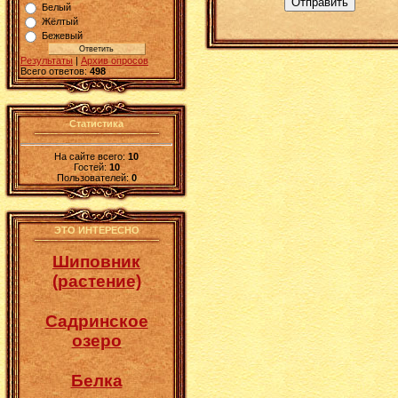
Отправить
Белый
Жёлтый
Бежевый
Результаты
|
Архив опросов
Всего ответов:
498
Статистика
На сайте всего:
10
Гостей:
10
Пользователей:
0
ЭТО ИНТЕРЕСНО
Шиповник
(растение)
Садринское
озеро
Белка