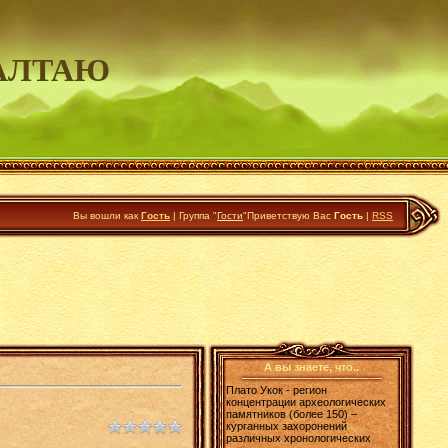
АЛТАЮ
Вы вошли как
Гость
|
Группа
"
Гости
"
Приветствую Вас
Гость
|
RSS
А вы знаете, что..
Плато Укок - регион
концентрации археологических
памятников (более 150) –
курганных захоронений
различных хронологических