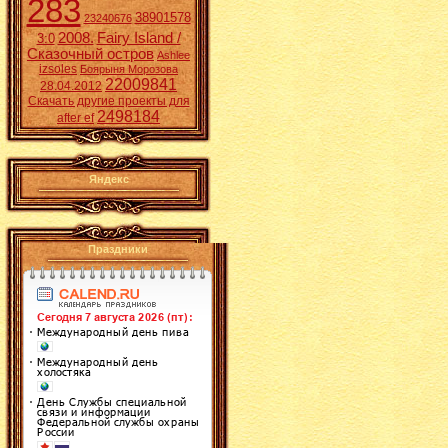
283
38901578
23240676
2008.
Fairy Island /
3:0
Сказочный остров
Ashlee
izsoles
Боярыня Морозова
22009841
28.04.2012
Скачать другие проекты для
2498184
after ef
Яндекс
Праздники