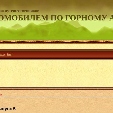
во путешественников
ОМОБИЛЕМ ПО ГОРНОМУ 
ход
|
Вход
ия
ыпуск 5