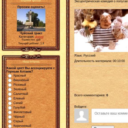
Оцени фото!
Эксцентрическая комедия о попугае 
Просим оценить!
Чуйский тракт
Категория:
Дороги
Разместил: galt
Текущий рейтинг: 3.8
Язык
: Русский
Длительность материала
: 00:10:00
Наш опрос
Какой цвет Вы ассоциируете с
Горным Алтаем?
Красный
Вишнёвый
Розовый
Зелёный
Салатный
Всего комментариев
:
0
Еловый
Синий
Войдите:
Голубой
Фиолетовый
Чёрный
Серый
Коричневый