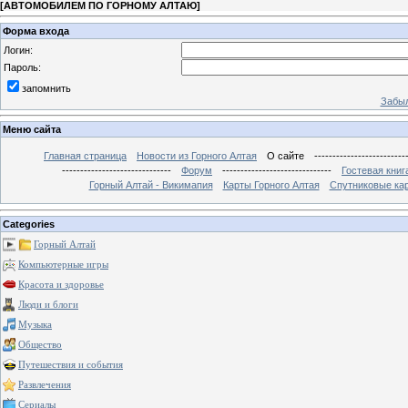
[
АВТОМОБИЛЕМ ПО ГОРНОМУ АЛТАЮ
]
Форма входа
Логин:
Пароль:
запомнить
Забыл
Меню сайта
Главная страница
Новости из Горного Алтая
О сайте
-------------------------
------------------------------
Форум
------------------------------
Гостевая книг
Горный Алтай - Викимапия
Карты Горного Алтая
Спутниковые кар
Categories
Горный Алтай
Компьютерные игры
Красота и здоровье
Люди и блоги
Музыка
Общество
Путешествия и события
Развлечения
Сериалы