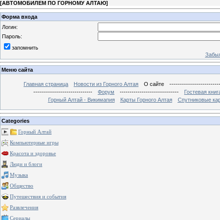
[
АВТОМОБИЛЕМ ПО ГОРНОМУ АЛТАЮ
]
Форма входа
Логин:
Пароль:
запомнить
Забыл
Меню сайта
Главная страница
Новости из Горного Алтая
О сайте
-------------------------
------------------------------
Форум
------------------------------
Гостевая книг
Горный Алтай - Викимапия
Карты Горного Алтая
Спутниковые кар
Categories
Горный Алтай
Компьютерные игры
Красота и здоровье
Люди и блоги
Музыка
Общество
Путешествия и события
Развлечения
Сериалы