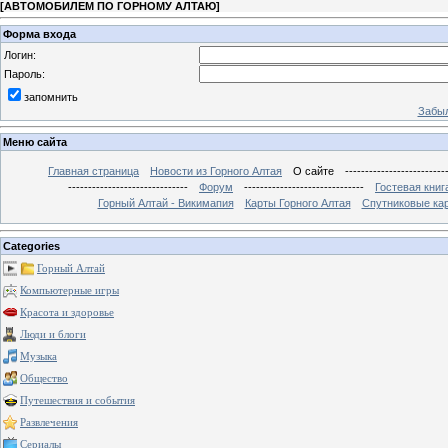
[
АВТОМОБИЛЕМ ПО ГОРНОМУ АЛТАЮ
]
Форма входа
Логин:
Пароль:
запомнить
Забыл
Меню сайта
Главная страница
Новости из Горного Алтая
О сайте
-------------------------
------------------------------
Форум
------------------------------
Гостевая книг
Горный Алтай - Викимапия
Карты Горного Алтая
Спутниковые кар
Categories
Горный Алтай
Компьютерные игры
Красота и здоровье
Люди и блоги
Музыка
Общество
Путешествия и события
Развлечения
Сериалы