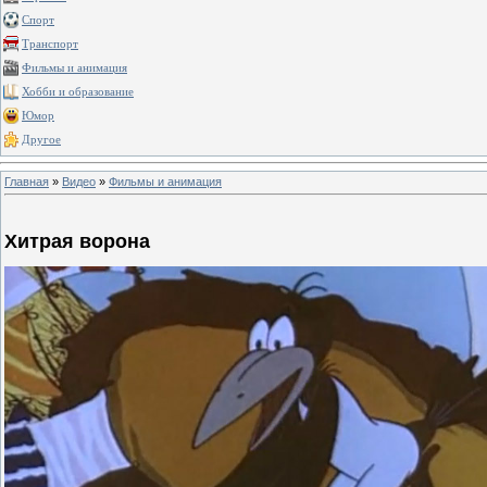
Спорт
Транспорт
Фильмы и анимация
Хобби и образование
Юмор
Другое
Главная
»
Видео
»
Фильмы и анимация
Хитрая ворона