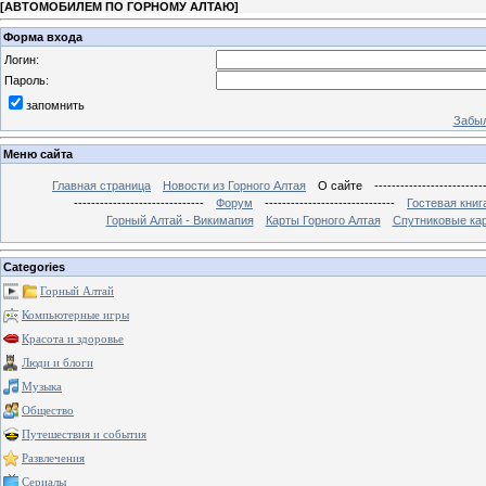
[
АВТОМОБИЛЕМ ПО ГОРНОМУ АЛТАЮ
]
Форма входа
Логин:
Пароль:
запомнить
Забыл
Меню сайта
Главная страница
Новости из Горного Алтая
О сайте
-------------------------
------------------------------
Форум
------------------------------
Гостевая книг
Горный Алтай - Викимапия
Карты Горного Алтая
Спутниковые кар
Categories
Горный Алтай
Компьютерные игры
Красота и здоровье
Люди и блоги
Музыка
Общество
Путешествия и события
Развлечения
Сериалы