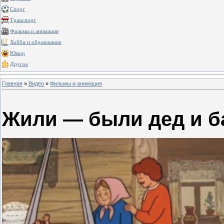
Спорт
Транспорт
Фильмы и анимация
Хобби и образование
Юмор
Другое
Главная
»
Видео
»
Фильмы и анимация
Жили — были дед и б