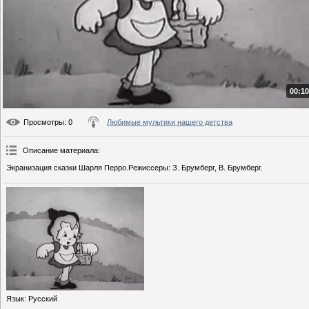
00:10
Просмотры
: 0
Любимые мультики нашего детства
Описание материала
:
Экранизация сказки Шарля Перро.Режиссеры: З. Брумберг, В. Брумберг.
Язык
: Русский