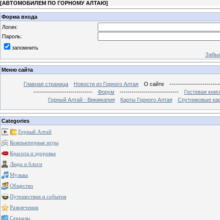
[
АВТОМОБИЛЕМ ПО ГОРНОМУ АЛТАЮ
]
Форма входа
Логин:
Пароль:
запомнить
Забыл
Меню сайта
Главная страница
Новости из Горного Алтая
О сайте
-------------------------
------------------------------
Форум
------------------------------
Гостевая книг
Горный Алтай - Викимапия
Карты Горного Алтая
Спутниковые кар
Categories
Горный Алтай
Компьютерные игры
Красота и здоровье
Люди и блоги
Музыка
Общество
Путешествия и события
Развлечения
Сериалы