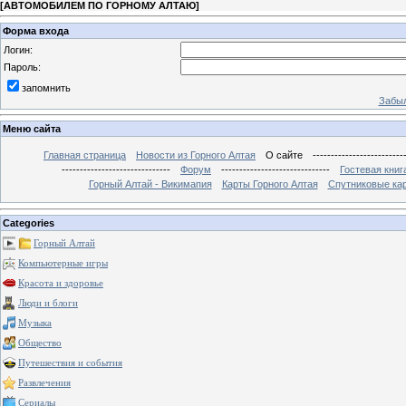
[
АВТОМОБИЛЕМ ПО ГОРНОМУ АЛТАЮ
]
Форма входа
Логин:
Пароль:
запомнить
Забыл
Меню сайта
Главная страница
Новости из Горного Алтая
О сайте
-------------------------
------------------------------
Форум
------------------------------
Гостевая книг
Горный Алтай - Викимапия
Карты Горного Алтая
Спутниковые кар
Categories
Горный Алтай
Компьютерные игры
Красота и здоровье
Люди и блоги
Музыка
Общество
Путешествия и события
Развлечения
Сериалы