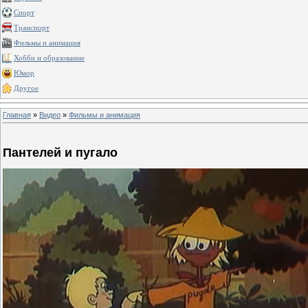
Спорт
Транспорт
Фильмы и анимация
Хобби и образование
Юмор
Другое
Главная
»
Видео
»
Фильмы и анимация
Пантелей и пугало