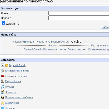
[
АВТОМОБИЛЕМ ПО ГОРНОМУ АЛТАЮ
]
Форма входа
Логин:
Пароль:
запомнить
Забыл
Меню сайта
Главная страница
Новости из Горного Алтая
О сайте
-------------------------
------------------------------
Форум
------------------------------
Гостевая книг
Горный Алтай - Викимапия
Карты Горного Алтая
Спутниковые кар
Categories
Горный Алтай
Компьютерные игры
Красота и здоровье
Люди и блоги
Музыка
Общество
Путешествия и события
Развлечения
Сериалы