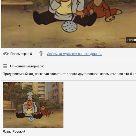
00:08
Просмотры
: 0
Любимые мультики нашего детства
Описание материала
:
Предприичивый кот, не желая отстать от своего друга повара, стремиться во что бы
Язык
: Русский