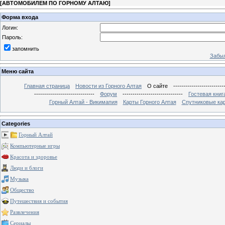
[
АВТОМОБИЛЕМ ПО ГОРНОМУ АЛТАЮ
]
Форма входа
Логин:
Пароль:
запомнить
Забыл
Меню сайта
Главная страница
Новости из Горного Алтая
О сайте
-------------------------
------------------------------
Форум
------------------------------
Гостевая книг
Горный Алтай - Викимапия
Карты Горного Алтая
Спутниковые кар
Categories
Горный Алтай
Компьютерные игры
Красота и здоровье
Люди и блоги
Музыка
Общество
Путешествия и события
Развлечения
Сериалы