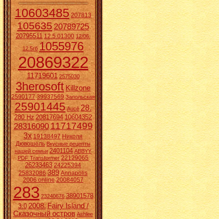
10603485
207813
105635
20789725
20795511
12.5.01300
12/06.
1055976
12.5гб
20869322
11719601
2575030
3herosoft
Killzone
2590177
39937569
Запольская
25901445
28.
Aucē
280 Hz
20817694
10604352
11717499
28316090
3x
19138497
Николя
Дювошель
Вкусные рецепты
2401104
нашей семьи
ABBYY
22129065
PDF Transformer
26233463
24225394
389
25832086
Annapolis
2006 online
20084057
283
38901578
23240676
2008.
Fairy Island /
3:0
Сказочный остров
Ashlee