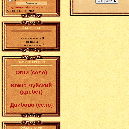
Отправить
Результаты
|
Архив опросов
Всего ответов:
467
Статистика
На сайте всего:
8
Гостей:
8
Пользователей:
0
ЭТО ИНТЕРЕСНО
Огни (село)
Южно-Чуйский
(хребет)
Дайбово (село)
Облако тегов