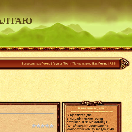
АЛТАЮ
Вы вошли как
Гость
|
Группа
"
Гости
"
Приветствую Вас
Гость
|
RSS
А вы знаете, что..
Выделяются две
этнографические группы
алтайцев: Южные алтайцы
(алтай-кижи), говорящие на
южноалтайском языке (до 1948