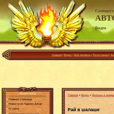
Сообщест
АВТ
Видео
Главная
|
Видео
|
Мой профиль
|
Регистрация
|
Вы
Меню сайта
Главная
»
Видео
»
Фильмы и анима
Главная страница
Новости из Горного Алтая
Рай в шалаше
О сайте
------------------------------