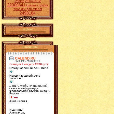
izsoles
28.04.2012
22009841
Скачать другие
проекты для after ef
2498184
Яндекс
Праздники