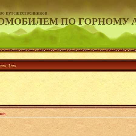
во путешественников
ОМОБИЛЕМ ПО ГОРНОМУ 
ход
|
Вход
ция