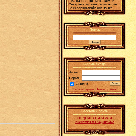
года назывался ойротским) и
Северные алтайцы, говорящие
на северноалтайском языке
Поиск
Форма входа
Логин:
Пароль:
запомнить
Забыл пароль
|
Регистрация
Рассылки сайта
ПОДПИСАТЬСЯ ИЛИ
ИЗМЕНИТЬ ПОДПИСКУ