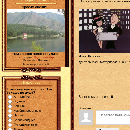
Оцени фото!
Юная парочка не желающая учитьс
Просим оценить!
Чемальское водохронилище
Язык
: Русский
Категория:
Водохранилища
Разместил: Николай
Длительность материала
: 00:08:37
Текущий рейтинг: 4.3
Наш опрос
Какой вид путешествий Вам
больше по душе?
Всего комментариев
:
0
Автомобильные
Водные
Конные
Войдите:
Комбинированные
Пешие
Велосипедные
Мотоциклетные
Другие