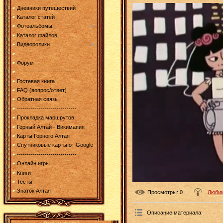
Дневники путешествий
Каталог статей
Фотоальбомы
Каталог файлов
Видеоролики
------------------------------
Форум
------------------------------
Гостевая книга
FAQ (вопрос/ответ)
Обратная связь
------------------------------
Прокладка маршрутов
Горный Алтай - Викимапия
Карты Горного Алтая
Спутниковые карты от Google
------------------------------
Онлайн игры
Книги
Тесты
Знаток Алтая
Просмотры
: 0
Любим
Описание материала
: