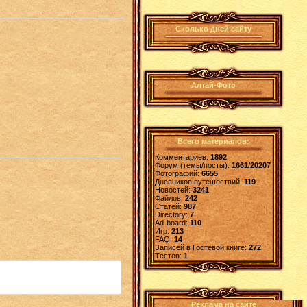
Сколько дней сайту
Алтай-Фото
Всего материалов:
Комментариев:
1892
Форум (темы/посты):
1661/20207
Фотографий:
6655
Дневников путешествий:
119
Новостей:
3241
Файлов:
242
Статей:
987
Directory:
7
Ad-board:
110
Игр:
213
FAQ:
14
Записей в Гостевой книге:
272
Tестов:
1
Реклама на сайте