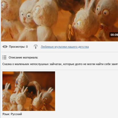
00:09
Просмотры
: 0
Любимые мультики нашего детства
Описание материала
:
Сказка о маленьких непослушных зайчатах, которые долго не могли найти себе заня
Язык
: Русский