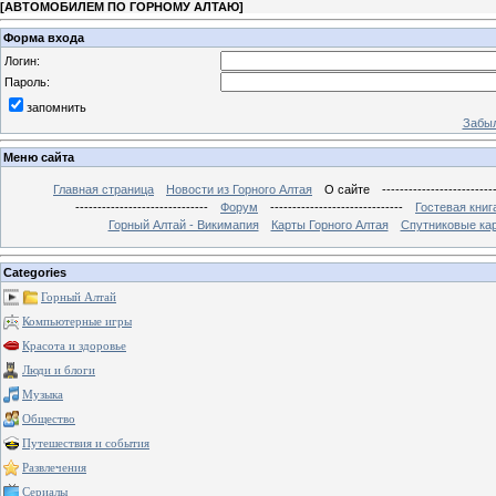
[
АВТОМОБИЛЕМ ПО ГОРНОМУ АЛТАЮ
]
Форма входа
Логин:
Пароль:
запомнить
Забыл
Меню сайта
Главная страница
Новости из Горного Алтая
О сайте
-------------------------
------------------------------
Форум
------------------------------
Гостевая книг
Горный Алтай - Викимапия
Карты Горного Алтая
Спутниковые кар
Categories
Горный Алтай
Компьютерные игры
Красота и здоровье
Люди и блоги
Музыка
Общество
Путешествия и события
Развлечения
Сериалы