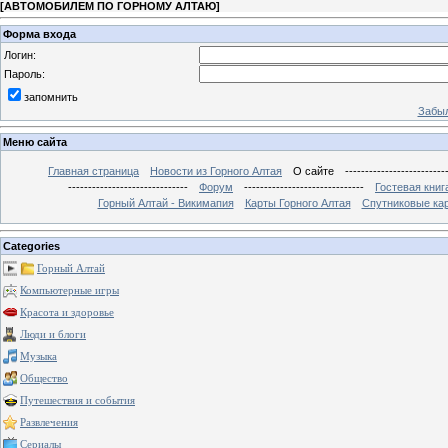
[
АВТОМОБИЛЕМ ПО ГОРНОМУ АЛТАЮ
]
Форма входа
Логин:
Пароль:
запомнить
Забыл
Меню сайта
Главная страница
Новости из Горного Алтая
О сайте
-------------------------
------------------------------
Форум
------------------------------
Гостевая книг
Горный Алтай - Викимапия
Карты Горного Алтая
Спутниковые кар
Categories
Горный Алтай
Компьютерные игры
Красота и здоровье
Люди и блоги
Музыка
Общество
Путешествия и события
Развлечения
Сериалы