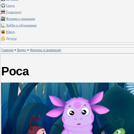
Спорт
Транспорт
Фильмы и анимация
Хобби и образование
Юмор
Другое
Главная
»
Видео
»
Фильмы и анимация
Роса