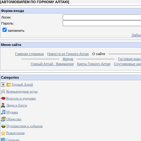
[
АВТОМОБИЛЕМ ПО ГОРНОМУ АЛТАЮ
]
Форма входа
Логин:
Пароль:
запомнить
Забыл
Меню сайта
Главная страница
Новости из Горного Алтая
О сайте
-------------------------
------------------------------
Форум
------------------------------
Гостевая книг
Горный Алтай - Викимапия
Карты Горного Алтая
Спутниковые кар
Categories
Горный Алтай
Компьютерные игры
Красота и здоровье
Люди и блоги
Музыка
Общество
Путешествия и события
Развлечения
Сериалы