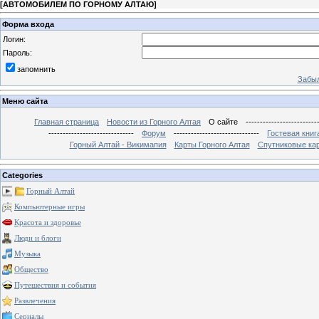
[
АВТОМОБИЛЕМ ПО ГОРНОМУ АЛТАЮ
]
Форма входа
Логин:
Пароль:
запомнить
Забыл
Меню сайта
Главная страница
Новости из Горного Алтая
О сайте
-------------------------
------------------------------
Форум
------------------------------
Гостевая книг
Горный Алтай - Викимапия
Карты Горного Алтая
Спутниковые кар
Categories
Горный Алтай
Компьютерные игры
Красота и здоровье
Люди и блоги
Музыка
Общество
Путешествия и события
Развлечения
Сериалы