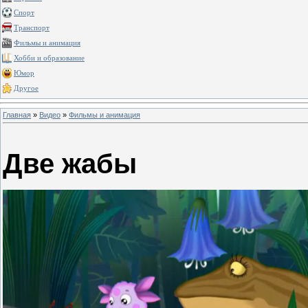
Спорт
Транспорт
Фильмы и анимация
Хобби и образование
Юмор
Другое
Главная
»
Видео
»
Фильмы и анимация
Две жабы