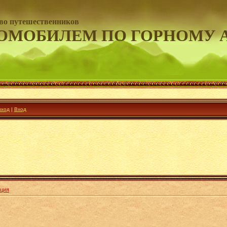
во путешественников
ОМОБИЛЕМ ПО ГОРНОМУ 
ход
|
Вход
ция