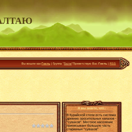
АЛТАЮ
Вы вошли как
Гость
|
Группа
"
Гости
"
Приветствую Вас
Гость
|
RSS
А вы знаете, что..
В Курайской степи есть система
древних оросительных каналов -
"сувахов". Местное население
приписывает большую часть
старинных "сувахов"