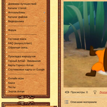
Дневники путешествий
Каталог статей
Фотоальбомы
Каталог файлов
Видеоролики
------------------------------
Форум
------------------------------
Гостевая книга
FAQ (вопрос/ответ)
Обратная связь
------------------------------
Прокладка маршрутов
Горный Алтай - Викимапия
Карты Горного Алтая
Спутниковые карты от Google
------------------------------
Онлайн игры
Книги
Тесты
Знаток Алтая
Просмотры
: 0
Лунти
Описание материала
: