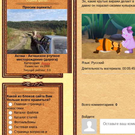
Оцени фото!
Эх, какие крутые виражи делает в
давно он поразил своими кувырка
Просим оценить!
Акташ - Акташское ртутное
месторождение (дорога)
Язык
: Русский
Категория:
Дороги
Разместил: vic2000
Длительность материала
: 00:05:45
Текущий рейтинг: 3.0
Наш опрос
Какой из блоков сайта Вам
больше всего нравиться?
Главная страница с
Всего комментариев
:
0
новостями
Каталог файлов
Войдите:
Каталог статей
Фотоальбомы
Гостевая книга
Страница вопросов и