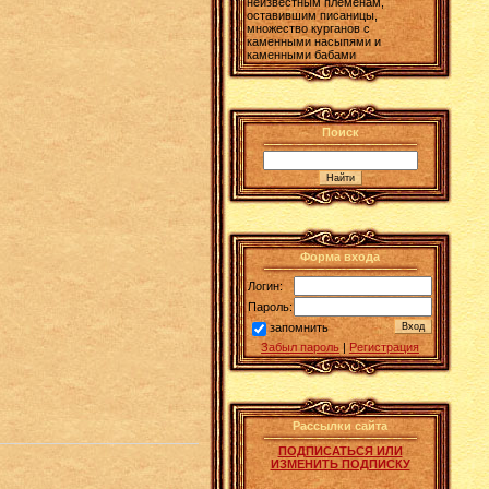
неизвестным племенам,
оставившим писаницы,
множество курганов с
каменными насыпями и
каменными бабами
Поиск
Форма входа
Логин:
Пароль:
запомнить
Забыл пароль
|
Регистрация
Рассылки сайта
ПОДПИСАТЬСЯ ИЛИ
ИЗМЕНИТЬ ПОДПИСКУ