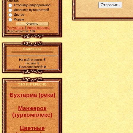
ответов
Отправить
Страница видеороликов
Дневники путешествий
Другое
Форум
Результаты
|
Архив опросов
Всего ответов:
137
Статистика
На сайте всего:
5
Гостей:
5
Пользователей:
0
ЭТО ИНТЕРЕСНО
Бухтарма (река)
Манжерок
(туркомплекс)
Цветные