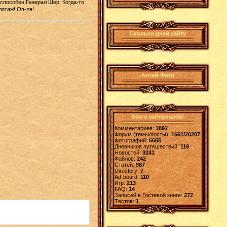
 способен Генерал Шер. Когда-то
отаж! Оп-ля!
Сколько дней сайту
Алтай-Фото
Всего материалов:
Комментариев:
1892
Форум (темы/посты):
1661/20207
Фотографий:
6655
Дневников путешествий:
119
Новостей:
3241
Файлов:
242
Статей:
987
Directory:
7
Ad-board:
110
Игр:
213
FAQ:
14
Записей в Гостевой книге:
272
Tестов:
1