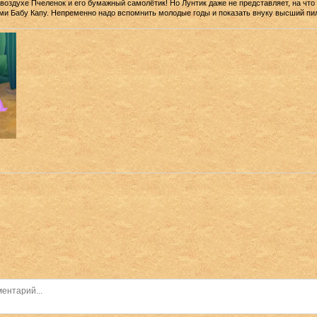
 воздухе Пчеленок и его бумажный самолётик! Но Лунтик даже не представляет, на что
ми Бабу Капу. Непременно надо вспомнить молодые годы и показать внуку высший пил