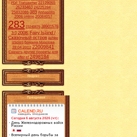
22129065
PDF Transformer
26233463
24225394
389
25832086
Annapolis
2006 online
20084057
283
38901578
23240676
2008.
Fairy Island /
3:0
Сказочный остров
Ashlee
izsoles
Боярыня Морозова
22009841
28.04.2012
Скачать другие проекты для
2498184
after ef
Яндекс
Праздники