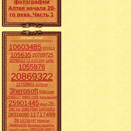
фотографии
Алтая начала 20-
го века. Часть 1
Облако тегов
10603485
207813
105635
20789725
20795511
12.5.01300
12/06.
1055976
20869322
11719601
2575030
3herosoft
Killzone
2590177
39937569
Запольская
25901445
28.
Aucē
280 Hz
20817694
10604352
11717499
28316090
3x
19138497
Николя
Дювошель
Вкусные рецепты
2401104
нашей семьи
ABBYY