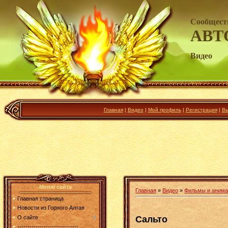
Сообщест
АВТ
Видео
Главная
|
Видео
|
Мой профиль
|
Регистрация
|
Вы
Меню сайта
Главная
»
Видео
»
Фильмы и анима
Главная страница
Новости из Горного Алтая
Сальто
О сайте
------------------------------