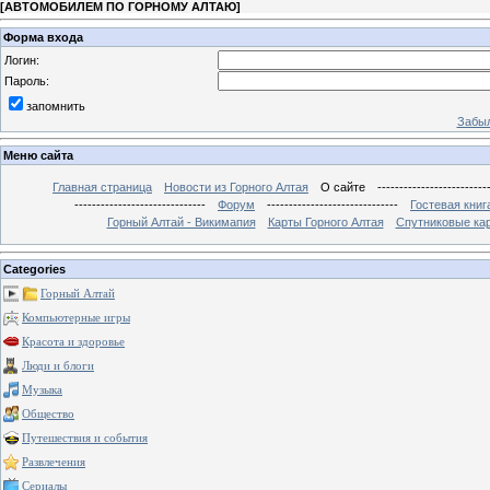
[
АВТОМОБИЛЕМ ПО ГОРНОМУ АЛТАЮ
]
Форма входа
Логин:
Пароль:
запомнить
Забыл
Меню сайта
Главная страница
Новости из Горного Алтая
О сайте
-------------------------
------------------------------
Форум
------------------------------
Гостевая книг
Горный Алтай - Викимапия
Карты Горного Алтая
Спутниковые кар
Categories
Горный Алтай
Компьютерные игры
Красота и здоровье
Люди и блоги
Музыка
Общество
Путешествия и события
Развлечения
Сериалы