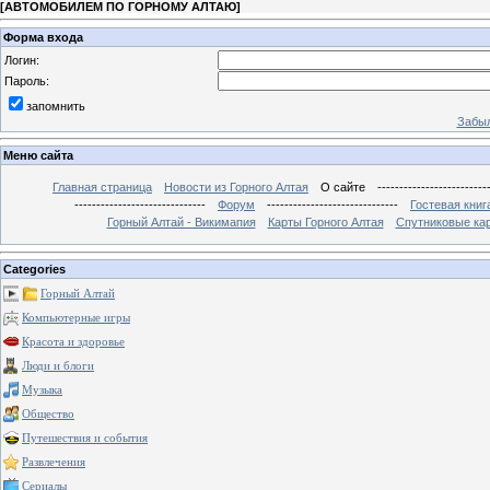
[
АВТОМОБИЛЕМ ПО ГОРНОМУ АЛТАЮ
]
Форма входа
Логин:
Пароль:
запомнить
Забыл
Меню сайта
Главная страница
Новости из Горного Алтая
О сайте
-------------------------
------------------------------
Форум
------------------------------
Гостевая книг
Горный Алтай - Викимапия
Карты Горного Алтая
Спутниковые кар
Categories
Горный Алтай
Компьютерные игры
Красота и здоровье
Люди и блоги
Музыка
Общество
Путешествия и события
Развлечения
Сериалы