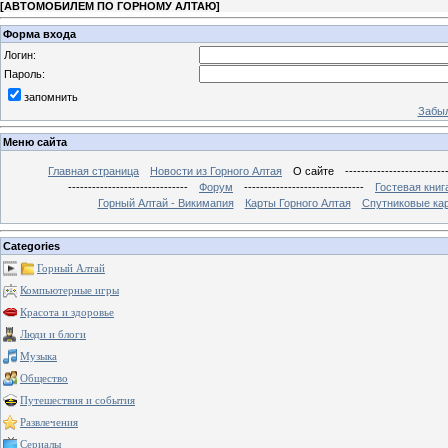
[
АВТОМОБИЛЕМ ПО ГОРНОМУ АЛТАЮ
]
Форма входа
Логин:
Пароль:
запомнить
Забыл
Меню сайта
Главная страница
Новости из Горного Алтая
О сайте
-------------------------
------------------------------
Форум
------------------------------
Гостевая книг
Горный Алтай - Викимапия
Карты Горного Алтая
Спутниковые кар
Categories
Горный Алтай
Компьютерные игры
Красота и здоровье
Люди и блоги
Музыка
Общество
Путешествия и события
Развлечения
Сериалы