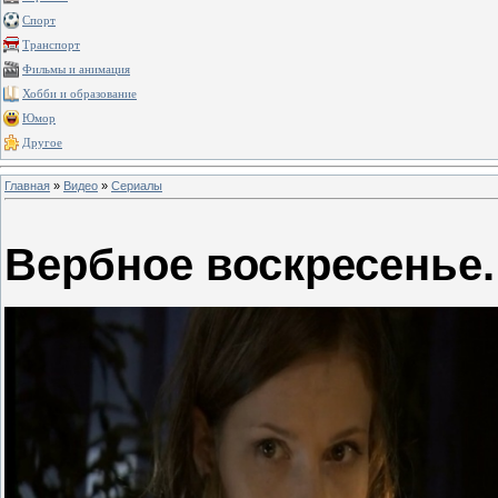
Спорт
Транспорт
Фильмы и анимация
Хобби и образование
Юмор
Другое
Главная
»
Видео
»
Сериалы
Вербное воскресенье.