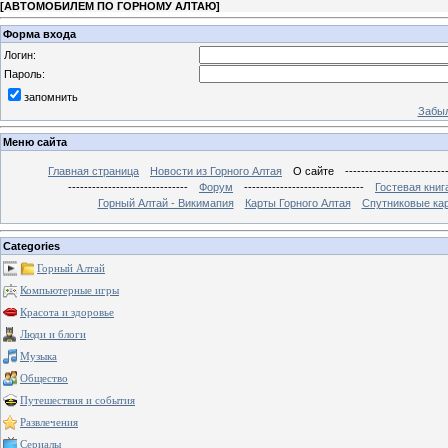
[
АВТОМОБИЛЕМ ПО ГОРНОМУ АЛТАЮ
]
Форма входа
Логин:
Пароль:
запомнить
Забыл
Меню сайта
Главная страница
Новости из Горного Алтая
О сайте
-------------------------
------------------------------
Форум
------------------------------
Гостевая книг
Горный Алтай - Викимапия
Карты Горного Алтая
Спутниковые кар
Categories
Горный Алтай
Компьютерные игры
Красота и здоровье
Люди и блоги
Музыка
Общество
Путешествия и события
Развлечения
Сериалы