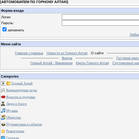
[
АВТОМОБИЛЕМ ПО ГОРНОМУ АЛТАЮ
]
Форма входа
Логин:
Пароль:
запомнить
Забыл
Меню сайта
Главная страница
Новости из Горного Алтая
О сайте
-------------------------
------------------------------
Форум
------------------------------
Гостевая книг
Горный Алтай - Викимапия
Карты Горного Алтая
Спутниковые кар
Categories
Горный Алтай
Компьютерные игры
Красота и здоровье
Люди и блоги
Музыка
Общество
Путешествия и события
Развлечения
Сериалы