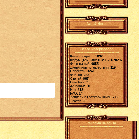
Алтай-Фото
Всего материалов:
Комментариев:
1892
Форум (темы/посты):
1661/20207
Фотографий:
6655
Дневников путешествий:
119
Новостей:
3241
Файлов:
242
Статей:
987
Directory:
7
Ad-board:
110
Игр:
213
FAQ:
14
Записей в Гостевой книге:
272
Tестов:
1
Реклама на сайте