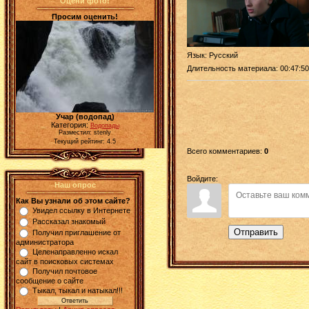
Оцени фото!
Просим оценить!
Язык
: Русский
Длительность материала
: 00:47:50
Учар (водопад)
Категория:
Водопады
Разместил: stenly
Текущий рейтинг: 4.5
Всего комментариев
:
0
Войдите:
Наш опрос
Как Вы узнали об этом сайте?
Увидел ссылку в Интернете
Рассказал знакомый
Отправить
Получил приглашение от
администратора
Целенаправленно искал
сайт в поисковых системах
Получил почтовое
сообщение о сайте
Тыкал, тыкал и натыкал!!!