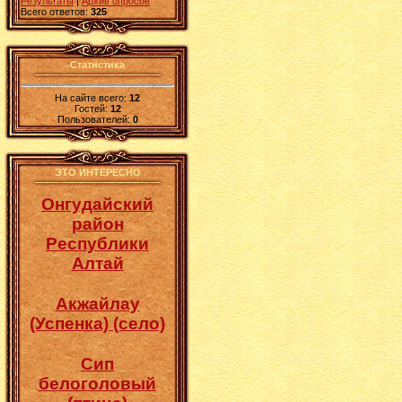
Результаты
|
Архив опросов
Всего ответов:
325
Статистика
На сайте всего:
12
Гостей:
12
Пользователей:
0
ЭТО ИНТЕРЕСНО
Онгудайский
район
Республики
Алтай
Акжайлау
(Успенка) (село)
Сип
белоголовый