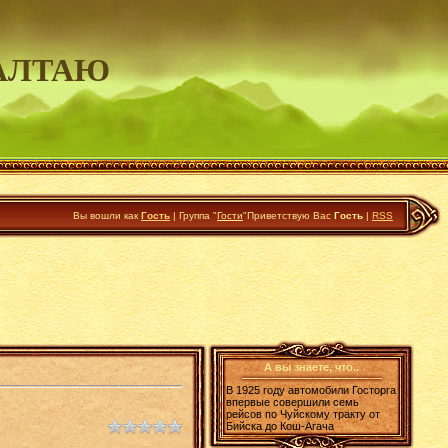
АЛТАЮ
Вы вошли как
Гость
|
Группа
"
Гости
"
Приветствую Вас
Гость
|
RSS
А вы знаете, что..
В 1925 году автомобили Госторга
впервые совершили семь
рейсов по Чуйскому тракту от
Бийска до Кош-Агача