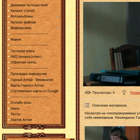
Дневники путешествий
Каталог статей
Фотоальбомы
Каталог файлов
Видеоролики
------------------------------
Форум
------------------------------
Гостевая книга
FAQ (вопрос/ответ)
Обратная связь
------------------------------
Прокладка маршрутов
Горный Алтай - Викимапия
Карты Горного Алтая
Спутниковые карты от Google
Просмотры
: 0
Рыжа
------------------------------
Онлайн игры
Описание материала
:
Книги
Несмотря на «неопровержимые ули
Тесты
себя невиновным. Неожиданно Тася
Знаток Алтая