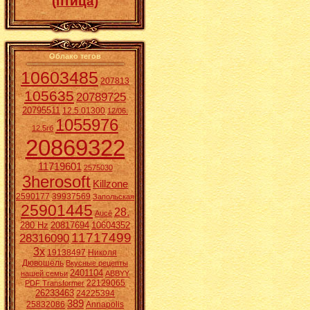
(птица)
Облако тегов
10603485
207813
105635
20789725
20795511
12.5.01300
12/06.
1055976
12.5гб
20869322
11719601
2575030
3herosoft
Killzone
2590177
39937569
Запольская
25901445
28.
Aucē
280 Hz
20817694
10604352
11717499
28316090
3x
19138497
Николя
Дювошель
Вкусные рецепты
2401104
нашей семьи
ABBYY
22129065
PDF Transformer
26233463
24225394
389
25832086
Annapolis