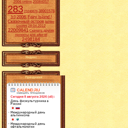
2006 online
20084057
283
38901578
23240676
2008.
Fairy Island /
3:0
Сказочный остров
Ashlee
izsoles
28.04.2012
22009841
Скачать другие
проекты для after ef
2498184
Яндекс
Праздники