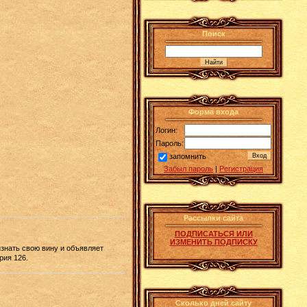
Поиск
Форма входа
Логин:
Пароль:
запомнить
Забыл пароль
|
Регистрация
Рассылки сайта
ПОДПИСАТЬСЯ ИЛИ
ИЗМЕНИТЬ ПОДПИСКУ
знать свою вину и объявляет
рия 126.
Сколько дней сайту