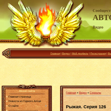
Сообщест
АВТ
Видео
Главная
|
Видео
|
Мой профиль
|
Регистрация
|
Вы
Меню сайта
Главная
»
Видео
»
Сериалы
Главная страница
Новости из Горного Алтая
Рыжая. Серия 126
О сайте
------------------------------