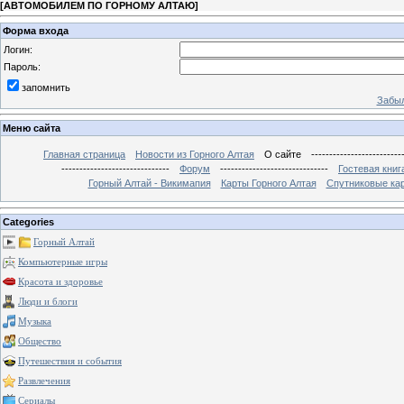
[
АВТОМОБИЛЕМ ПО ГОРНОМУ АЛТАЮ
]
Форма входа
Логин:
Пароль:
запомнить
Забыл
Меню сайта
Главная страница
Новости из Горного Алтая
О сайте
-------------------------
------------------------------
Форум
------------------------------
Гостевая книг
Горный Алтай - Викимапия
Карты Горного Алтая
Спутниковые кар
Categories
Горный Алтай
Компьютерные игры
Красота и здоровье
Люди и блоги
Музыка
Общество
Путешествия и события
Развлечения
Сериалы